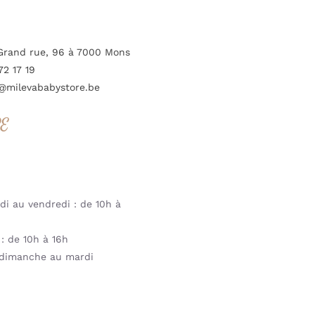
Grand rue, 96 à 7000 Mons
72 17 19
@milevababystore.be
RE
i au vendredi : de 10h à
: de 10h à 16h
dimanche au mardi