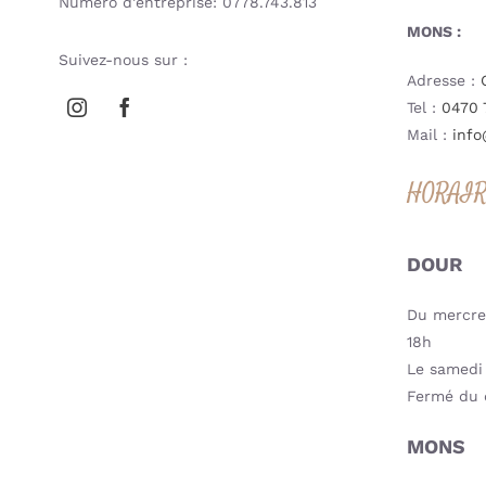
Numéro d’entreprise: 0778.743.813
MONS :
Suivez-nous sur :
Adresse :
Tel :
0470 
Mail :
info
HORAI
DOUR
Du mercred
18h
Le samedi 
Fermé du 
MONS