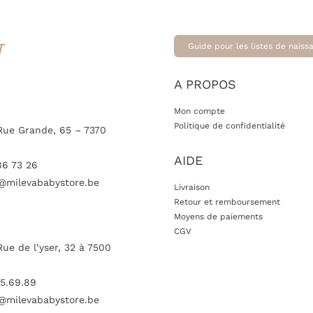
T
Guide pour les listes de naiss
A PROPOS
Mon compte
Politique de confidentialité
Rue Grande, 65 – 7370
AIDE
86 73 26
@milevababystore.be
Livraison
Retour et remboursement
Moyens de paiements
CGV
Rue de l’yser, 32 à 7500
5.69.89
@milevababystore.be