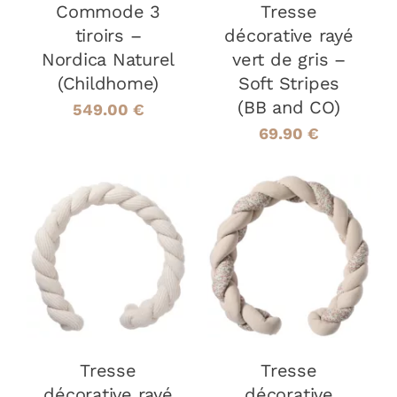
Commode 3
Tresse
tiroirs –
décorative rayé
Nordica Naturel
vert de gris –
(Childhome)
Soft Stripes
(BB and CO)
549.00
€
69.90
€
AJOUTER AU
AJOUTER AU
PANIER
/
PANIER
/
DÉTAILS
DÉTAILS
Tresse
Tresse
décorative rayé
décorative