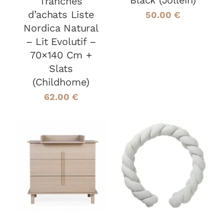
Black (Jollein)
Tranches
d’achats Liste
50.00
€
Nordica Natural
– Lit Evolutif –
70×140 Cm +
Slats
(Childhome)
62.00
€
AJOUTER AU
AJOUTER AU
PANIER
/
PANIER
/
DÉTAILS
DÉTAILS