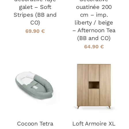
galet – Soft
ouatinée 200
Stripes (BB and
cm – imp.
CO)
liberty / beige
– Afternoon Tea
69.90
€
(BB and CO)
64.90
€
AJOUTER AU
AJOUTER AU
PANIER
/
PANIER
/
DÉTAILS
DÉTAILS
Cocoon Tetra
Loft Armoire XL