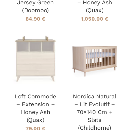
Jersey Green
– Honey Ash
(Doomoo)
(Quax)
84.90
€
1,050.00
€
AJOUTER AU
AJOUTER AU
PANIER
/
PANIER
/
DÉTAILS
DÉTAILS
Loft Commode
Nordica Natural
– Extension –
– Lit Evolutif –
Honey Ash
70×140 Cm +
(Quax)
Slats
(Childhome)
79.00
€