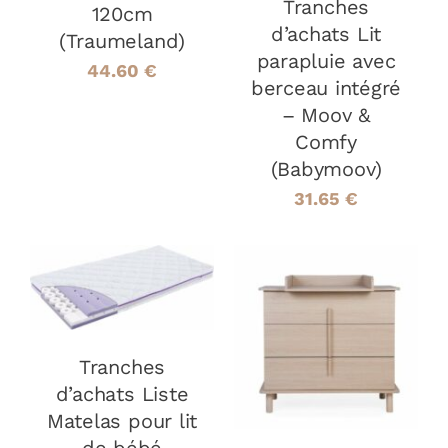
Tranches
120cm
d’achats Lit
(Traumeland)
parapluie avec
44.60
€
berceau intégré
– Moov &
Comfy
(Babymoov)
31.65
€
AJOUTER AU
PANIER
/
DÉTAILS
AJOUTER AU
PANIER
/
Tranches
DÉTAILS
d’achats Liste
Matelas pour lit