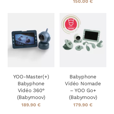
150.00
€
AJOUTER AU
AJOUTER AU
PANIER
/
PANIER
/
DÉTAILS
DÉTAILS
YOO-Master(+)
Babyphone
Babyphone
Vidéo Nomade
Vidéo 360°
– YOO Go+
(Babymoov)
(Babymoov)
189.90
€
179.90
€