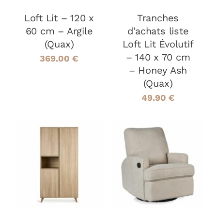
Loft Lit – 120 x
Tranches
60 cm – Argile
d’achats liste
(Quax)
Loft Lit Évolutif
– 140 x 70 cm
369.00
€
– Honey Ash
(Quax)
49.90
€
AJOUTER AU
AJOUTER AU
PANIER
/
PANIER
/
DÉTAILS
DÉTAILS