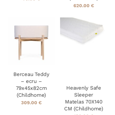
620.00
€
AJOUTER AU
PANIER
/
AJOUTER AU
DÉTAILS
PANIER
/
DÉTAILS
Berceau Teddy
– ecru –
Heavenly Safe
79x45x82cm
Sleeper
(Childhome)
Matelas 70X140
309.00
€
CM (Childhome)