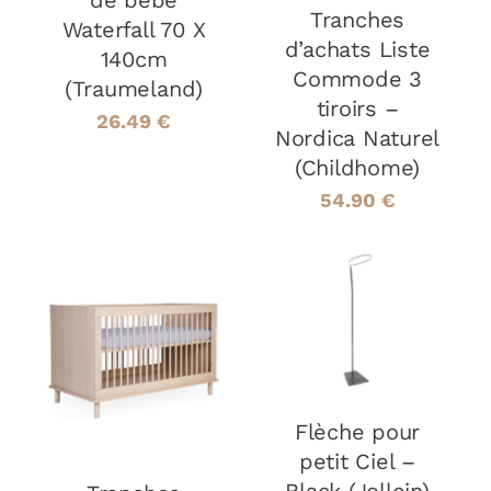
de bébé
Tranches
Waterfall 70 X
d’achats Liste
140cm
Commode 3
(Traumeland)
tiroirs –
26.49
€
Nordica Naturel
(Childhome)
54.90
€
AJOUTER AU
PANIER
/
AJOUTER AU
DÉTAILS
PANIER
/
DÉTAILS
Flèche pour
petit Ciel –