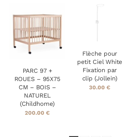
AJOUTER AU
PANIER
/
AJOUTER AU
DÉTAILS
PANIER
/
DÉTAILS
Flèche pour
petit Ciel White
Fixation par
PARC 97 +
clip (Jollein)
ROUES – 95X75
CM – BOIS –
30.00
€
NATUREL
(Childhome)
200.00
€