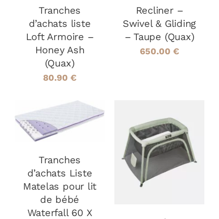
Tranches
Recliner –
d’achats liste
Swivel & Gliding
Loft Armoire –
– Taupe (Quax)
Honey Ash
650.00
€
(Quax)
80.90
€
AJOUTER AU
PANIER
/
DÉTAILS
AJOUTER AU
PANIER
/
Tranches
DÉTAILS
d’achats Liste
Matelas pour lit
de bébé
Waterfall 60 X