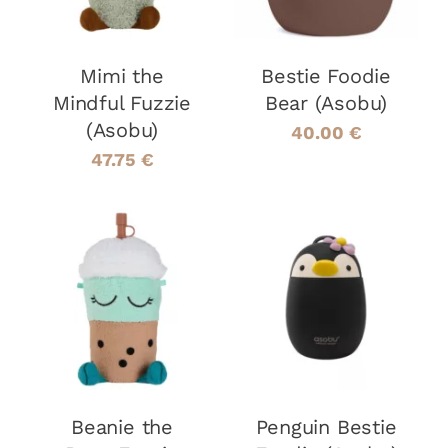
Mimi the
Bestie Foodie
Mindful Fuzzie
Bear (Asobu)
(Asobu)
40.00
€
47.75
€
AJOUTER AU
AJOUTER AU
PANIER
/
PANIER
/
DÉTAILS
DÉTAILS
Beanie the
Penguin Bestie