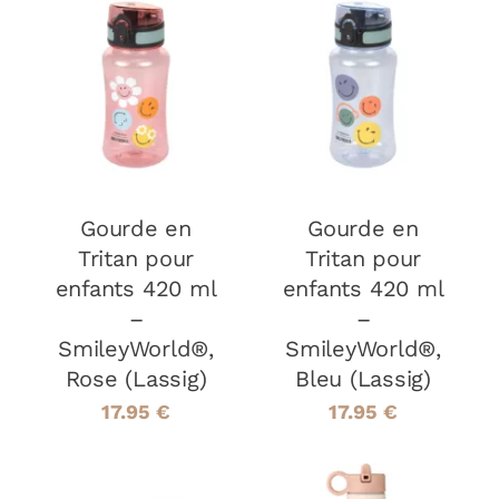
AJOUTER AU
AJOUTER AU
PANIER
/
PANIER
/
DÉTAILS
DÉTAILS
Gourde en
Gourde en
Tritan pour
Tritan pour
enfants 420 ml
enfants 420 ml
–
–
SmileyWorld®,
SmileyWorld®,
Rose (Lassig)
Bleu (Lassig)
17.95
€
17.95
€