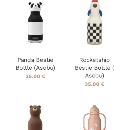
AJOUTER AU
AJOUTER AU
PANIER
/
PANIER
/
DÉTAILS
DÉTAILS
Panda Bestie
Rocketship
Bottle (Asobu)
Bestie Bottle (
Asobu)
35.00
€
35.00
€
AJOUTER AU
AJOUTER AU
PANIER
/
PANIER
/