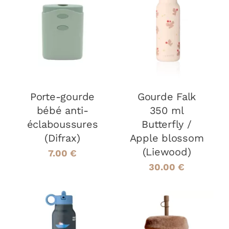
AJOUTER AU
AJOUTER AU
PANIER
/
PANIER
/
DÉTAILS
DÉTAILS
Porte-gourde
Gourde Falk
bébé anti-
350 ml
éclaboussures
Butterfly /
(Difrax)
Apple blossom
(Liewood)
7.00
€
30.00
€
AJOUTER AU
AJOUTER AU