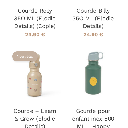
Gourde Rosy
Gourde Billy
35O ML (Elodie
35O ML (Elodie
Details) (Copie)
Details)
24.90
€
24.90
€
Nouveau
AJOUTER AU
AJOUTER AU
PANIER
/
PANIER
/
DÉTAILS
DÉTAILS
Gourde – Learn
Gourde pour
& Grow (Elodie
enfant inox 500
Details)
ML – Happy