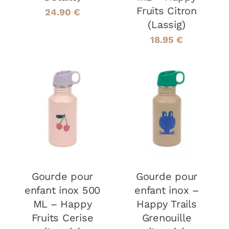
Fruits Citron
24.90
€
(Lassig)
18.95
€
AJOUTER AU
AJOUTER AU
PANIER
/
PANIER
/
DÉTAILS
DÉTAILS
Gourde pour
Gourde pour
enfant inox 500
enfant inox –
ML – Happy
Happy Trails
Fruits Cerise
Grenouille