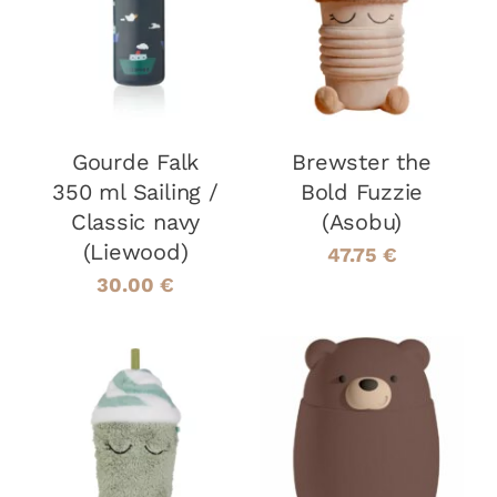
PANIER
/
PANIER
/
DÉTAILS
DÉTAILS
Gourde Falk
Brewster the
350 ml Sailing /
Bold Fuzzie
Classic navy
(Asobu)
(Liewood)
47.75
€
30.00
€
AJOUTER AU
AJOUTER AU
PANIER
/
PANIER
/
DÉTAILS
DÉTAILS