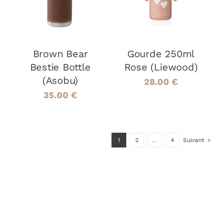
DÉTAILS
DÉTAILS
Brown Bear
Gourde 250ml
Bestie Bottle
Rose (Liewood)
(Asobu)
28.00
€
35.00
€
1
2
…
4
Suivant