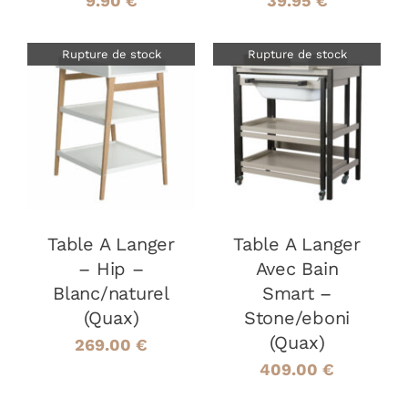
9.90
€
39.95
€
Rupture de stock
Rupture de stock
DÉTAILS
DÉTAILS
Table A Langer
Table A Langer
– Hip –
Avec Bain
Blanc/naturel
Smart –
(Quax)
Stone/eboni
(Quax)
269.00
€
409.00
€