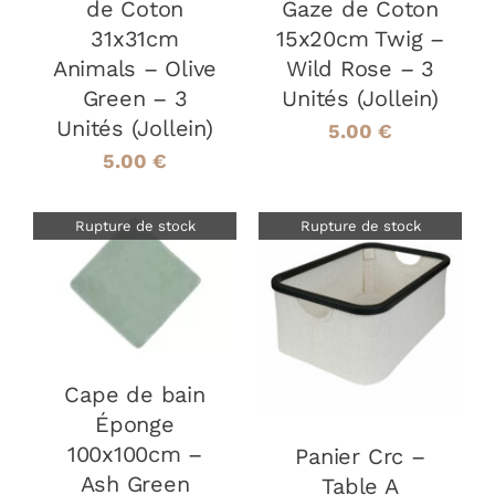
de Coton
Gaze de Coton
31x31cm
15x20cm Twig –
Animals – Olive
Wild Rose – 3
Green – 3
Unités (Jollein)
Unités (Jollein)
5.00
€
5.00
€
Rupture de stock
Rupture de stock
DÉTAILS
DÉTAILS
Cape de bain
Éponge
100x100cm –
Panier Crc –
Ash Green
Table A