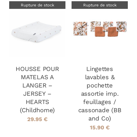
Rupture de stock
Rupture de stock
DÉTAILS
DÉTAILS
HOUSSE POUR
Lingettes
MATELAS A
lavables &
LANGER –
pochette
JERSEY –
assortie imp.
HEARTS
feuillages /
(Childhome)
cassonade (BB
and Co)
29.95
€
15.90
€