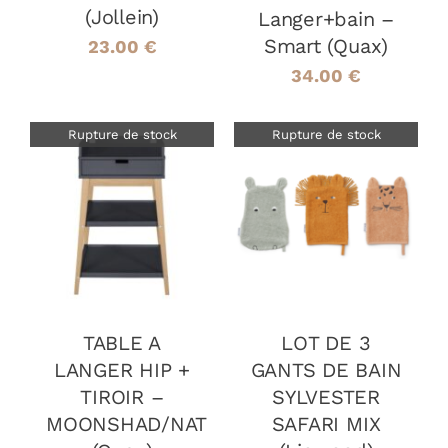
(Jollein)
Langer+bain –
Smart (Quax)
23.00
€
34.00
€
Rupture de stock
Rupture de stock
DÉTAILS
DÉTAILS
TABLE A
LOT DE 3
LANGER HIP +
GANTS DE BAIN
TIROIR –
SYLVESTER
MOONSHAD/NAT
SAFARI MIX