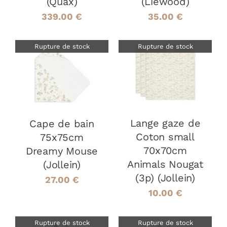
(Quax)
(Liewood)
339.00
€
35.00
€
Rupture de stock
Rupture de stock
DÉTAILS
DÉTAILS
Lange gaze de
Cape de bain
Coton small
75x75cm
70x70cm
Dreamy Mouse
Animals Nougat
(Jollein)
(3p) (Jollein)
27.00
€
10.00
€
Rupture de stock
Rupture de stock