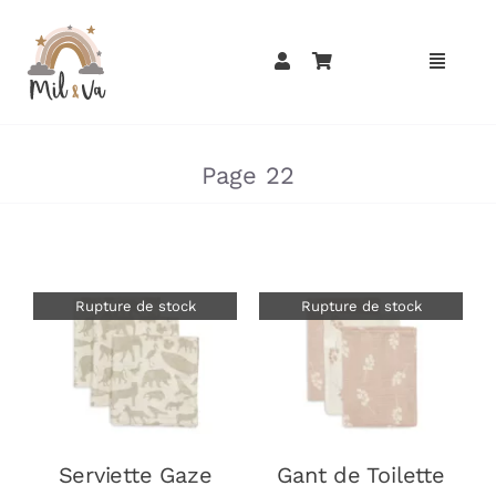
Passer
au
contenu
»
»
»
Page 22
Rupture de stock
Rupture de stock
DÉTAILS
DÉTAILS
Serviette Gaze
Gant de Toilette