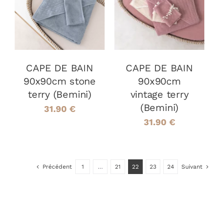
DÉTAILS
DÉTAILS
CAPE DE BAIN
CAPE DE BAIN
90x90cm stone
90x90cm
terry (Bemini)
vintage terry
(Bemini)
31.90
€
31.90
€
Précédent
1
…
21
22
23
24
Suivant