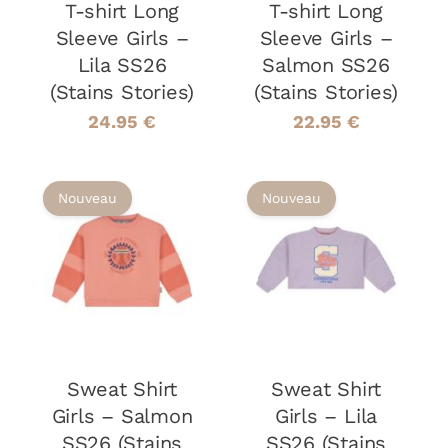
T-shirt Long
OPTIONS
T-shirt Long
OPTIONS
PEUVENT
PEUVENT
Sleeve Girls –
Sleeve Girls –
ÊTRE
ÊTRE
Lila SS26
Salmon SS26
CHOISIES
CHOISIES
(Stains Stories)
(Stains Stories)
SUR
SUR
LA
LA
24.95
€
22.95
€
PAGE
PAGE
DU
DU
PRODUIT
PRODUIT
Nouveau
Nouveau
CHOIX DES
CHOIX DES
CE
CE
OPTIONS
/
OPTIONS
/
PRODUIT
PRODUIT
DÉTAILS
DÉTAILS
A
A
PLUSIEURS
PLUSIEURS
VARIATIONS.
VARIATIONS
LES
LES
Sweat Shirt
OPTIONS
Sweat Shirt
OPTIONS
PEUVENT
PEUVENT
Girls – Salmon
Girls – Lila
ÊTRE
ÊTRE
SS26 (Stains
SS26 (Stains