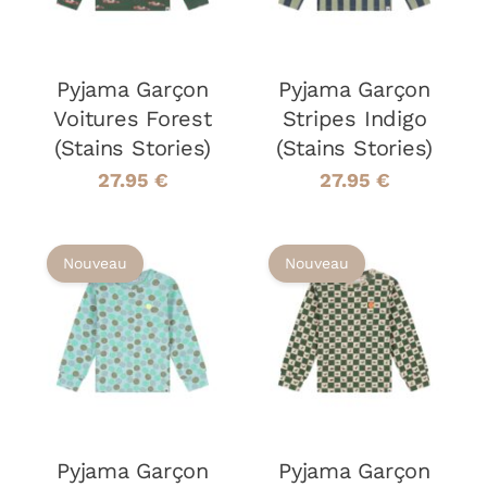
PLUSIEURS
PLUSIEURS
VARIATIONS.
VARIATIONS
LES
LES
Pyjama Garçon
OPTIONS
Pyjama Garçon
OPTIONS
PEUVENT
PEUVENT
Voitures Forest
Stripes Indigo
ÊTRE
ÊTRE
(Stains Stories)
(Stains Stories)
CHOISIES
CHOISIES
SUR
SUR
27.95
€
27.95
€
LA
LA
PAGE
PAGE
DU
DU
Nouveau
Nouveau
PRODUIT
PRODUIT
CHOIX DES
CHOIX DES
CE
CE
OPTIONS
/
OPTIONS
/
PRODUIT
PRODUIT
DÉTAILS
DÉTAILS
A
A
PLUSIEURS
PLUSIEURS
VARIATIONS.
VARIATIONS
LES
LES
Pyjama Garçon
OPTIONS
Pyjama Garçon
OPTIONS