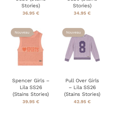
CHOISIES
CHOISIES
Stories)
Stories)
SUR
SUR
LA
LA
36.95
€
34.95
€
PAGE
PAGE
DU
DU
PRODUIT
PRODUIT
Nouveau
Nouveau
CHOIX DES
CHOIX DES
CE
CE
OPTIONS
/
OPTIONS
/
PRODUIT
PRODUIT
DÉTAILS
DÉTAILS
A
A
PLUSIEURS
PLUSIEURS
VARIATIONS.
VARIATIONS
LES
LES
Spencer Girls –
OPTIONS
Pull Over Girls
OPTIONS
PEUVENT
PEUVENT
Lila SS26
– Lila SS26
ÊTRE
ÊTRE
(Stains Stories)
(Stains Stories)
CHOISIES
CHOISIES
SUR
SUR
39.95
€
42.95
€
LA
LA
PAGE
PAGE