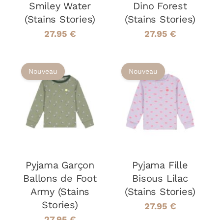
PEUVENT
PEUVENT
Smiley Water
Dino Forest
ÊTRE
ÊTRE
(Stains Stories)
(Stains Stories)
CHOISIES
CHOISIES
SUR
SUR
27.95
€
27.95
€
LA
LA
PAGE
PAGE
DU
DU
Nouveau
Nouveau
PRODUIT
PRODUIT
CHOIX DES
CHOIX DES
CE
CE
OPTIONS
/
OPTIONS
/
PRODUIT
PRODUIT
DÉTAILS
DÉTAILS
A
A
PLUSIEURS
PLUSIEURS
VARIATIONS.
VARIATIONS
LES
LES
Pyjama Garçon
OPTIONS
Pyjama Fille
OPTIONS
PEUVENT
PEUVENT
Ballons de Foot
Bisous Lilac
ÊTRE
ÊTRE
Army (Stains
(Stains Stories)
CHOISIES
CHOISIES
Stories)
SUR
SUR
27.95
€
LA
LA
27.95
€