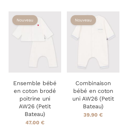
Nouveau
Nouveau
CHOIX DES
CHOIX DES
CE
CE
OPTIONS
/
OPTIONS
/
PRODUIT
PRODUIT
DÉTAILS
DÉTAILS
A
A
PLUSIEURS
PLUSIEURS
VARIATIONS.
VARIATIONS
LES
LES
OPTIONS
OPTIONS
Ensemble bébé
Combinaison
PEUVENT
PEUVENT
ÊTRE
ÊTRE
en coton brodé
bébé en coton
CHOISIES
CHOISIES
poitrine uni
uni AW26 (Petit
SUR
SUR
AW26 (Petit
Bateau)
LA
LA
Bateau)
PAGE
PAGE
39.90
€
DU
DU
47.00
€
PRODUIT
PRODUIT