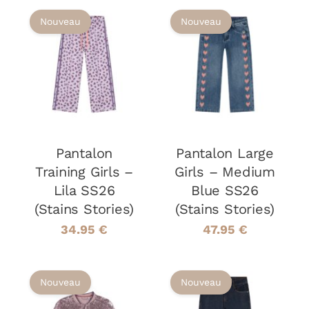
DU
DU
Nouveau
Nouveau
PRODUIT
PRODUIT
CHOIX DES
CHOIX DES
CE
CE
OPTIONS
/
OPTIONS
/
PRODUIT
PRODUIT
DÉTAILS
DÉTAILS
A
A
PLUSIEURS
PLUSIEURS
VARIATIONS.
VARIATIONS
LES
LES
Pantalon
OPTIONS
Pantalon Large
OPTIONS
PEUVENT
PEUVENT
Training Girls –
Girls – Medium
ÊTRE
ÊTRE
Lila SS26
Blue SS26
CHOISIES
CHOISIES
(Stains Stories)
(Stains Stories)
SUR
SUR
LA
LA
34.95
€
47.95
€
PAGE
PAGE
DU
DU
PRODUIT
PRODUIT
Nouveau
Nouveau