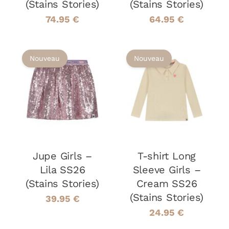
(Stains Stories)
(Stains Stories)
SUR
SUR
LA
LA
74.95
€
64.95
€
PAGE
PAGE
DU
DU
PRODUIT
PRODUIT
Nouveau
Nouveau
CHOIX DES
CHOIX DES
CE
CE
OPTIONS
/
OPTIONS
/
PRODUIT
PRODUIT
DÉTAILS
DÉTAILS
A
A
PLUSIEURS
PLUSIEURS
VARIATIONS.
VARIATIONS
LES
LES
Jupe Girls –
OPTIONS
T-shirt Long
OPTIONS
PEUVENT
PEUVENT
Lila SS26
Sleeve Girls –
ÊTRE
ÊTRE
(Stains Stories)
Cream SS26
CHOISIES
CHOISIES
(Stains Stories)
SUR
SUR
39.95
€
LA
LA
24.95
€
PAGE
PAGE