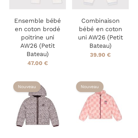
VARIATIONS.
VARIATIONS
LES
LES
OPTIONS
OPTIONS
Ensemble bébé
Combinaison
PEUVENT
PEUVENT
ÊTRE
ÊTRE
en coton brodé
bébé en coton
CHOISIES
CHOISIES
poitrine uni
uni AW26 (Petit
SUR
SUR
AW26 (Petit
Bateau)
LA
LA
Bateau)
PAGE
PAGE
39.90
€
DU
DU
47.00
€
PRODUIT
PRODUIT
Nouveau
Nouveau
CHOIX DES
CHOIX DES
CE
CE
OPTIONS
/
OPTIONS
/
PRODUIT
PRODUIT
DÉTAILS
DÉTAILS
A
A
PLUSIEURS
PLUSIEURS
VARIATIONS.
VARIATIONS