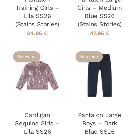
PEUVENT
PEUVENT
Training Girls –
Girls – Medium
ÊTRE
ÊTRE
Lila SS26
Blue SS26
CHOISIES
CHOISIES
(Stains Stories)
(Stains Stories)
SUR
SUR
LA
LA
34.95
€
47.95
€
PAGE
PAGE
DU
DU
PRODUIT
PRODUIT
Nouveau
Nouveau
CHOIX DES
CHOIX DES
CE
CE
OPTIONS
/
OPTIONS
/
PRODUIT
PRODUIT
DÉTAILS
DÉTAILS
A
A
PLUSIEURS
PLUSIEURS
VARIATIONS.
VARIATIONS
LES
LES
Cardigan
OPTIONS
Pantalon Large
OPTIONS
PEUVENT
PEUVENT
Sequins Girls –
Boys – Dark
ÊTRE
ÊTRE
Lila SS26
Blue SS26
CHOISIES
CHOISIES