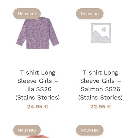
DU
DU
PRODUIT
PRODUIT
Nouveau
Nouveau
CHOIX DES
CHOIX DES
CE
CE
OPTIONS
/
OPTIONS
/
PRODUIT
PRODUIT
DÉTAILS
DÉTAILS
A
A
PLUSIEURS
PLUSIEURS
VARIATIONS.
VARIATIONS
LES
LES
T-shirt Long
OPTIONS
T-shirt Long
OPTIONS
PEUVENT
PEUVENT
Sleeve Girls –
Sleeve Girls –
ÊTRE
ÊTRE
Lila SS26
Salmon SS26
CHOISIES
CHOISIES
(Stains Stories)
(Stains Stories)
SUR
SUR
LA
LA
24.95
€
22.95
€
PAGE
PAGE
DU
DU
PRODUIT
PRODUIT
Nouveau
Nouveau