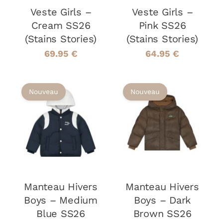
LES
LES
Veste Girls –
OPTIONS
Veste Girls –
OPTIONS
PEUVENT
PEUVENT
Cream SS26
Pink SS26
ÊTRE
ÊTRE
(Stains Stories)
(Stains Stories)
CHOISIES
CHOISIES
SUR
SUR
69.95
€
64.95
€
LA
LA
PAGE
PAGE
DU
DU
Nouveau
Nouveau
PRODUIT
PRODUIT
CHOIX DES
CHOIX DES
CE
CE
OPTIONS
/
OPTIONS
/
PRODUIT
PRODUIT
DÉTAILS
DÉTAILS
A
A
PLUSIEURS
PLUSIEURS
VARIATIONS.
VARIATIONS
LES
LES
Manteau Hivers
OPTIONS
Manteau Hivers
OPTIONS
PEUVENT
PEUVENT
Boys – Medium
Boys – Dark
ÊTRE
ÊTRE
Blue SS26
Brown SS26
CHOISIES
CHOISIES