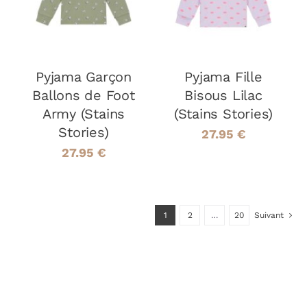
PRODUIT
PRODUIT
DÉTAILS
DÉTAILS
A
A
PLUSIEURS
PLUSIEURS
VARIATIONS.
VARIATIONS
LES
LES
Pyjama Garçon
OPTIONS
Pyjama Fille
OPTIONS
PEUVENT
PEUVENT
Ballons de Foot
Bisous Lilac
ÊTRE
ÊTRE
Army (Stains
(Stains Stories)
CHOISIES
CHOISIES
Stories)
SUR
SUR
27.95
€
LA
LA
27.95
€
PAGE
PAGE
DU
DU
PRODUIT
PRODUIT
1
2
…
20
Suivant