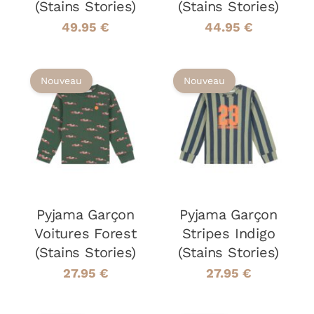
(Stains Stories)
(Stains Stories)
SUR
SUR
LA
LA
49.95
€
44.95
€
PAGE
PAGE
DU
DU
PRODUIT
PRODUIT
Nouveau
Nouveau
CHOIX DES
CHOIX DES
CE
CE
OPTIONS
/
OPTIONS
/
PRODUIT
PRODUIT
DÉTAILS
DÉTAILS
A
A
PLUSIEURS
PLUSIEURS
VARIATIONS.
VARIATIONS
LES
LES
Pyjama Garçon
OPTIONS
Pyjama Garçon
OPTIONS
PEUVENT
PEUVENT
Voitures Forest
Stripes Indigo
ÊTRE
ÊTRE
(Stains Stories)
(Stains Stories)
CHOISIES
CHOISIES
SUR
SUR
27.95
€
27.95
€
LA
LA
PAGE
PAGE