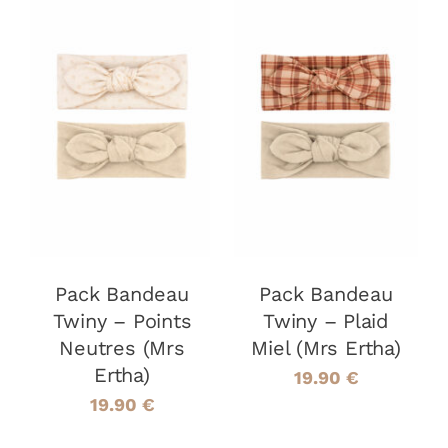
CHOIX DES
CHOIX DES
CE
CE
OPTIONS
/
OPTIONS
/
PRODUIT
PRODUIT
DÉTAILS
DÉTAILS
A
A
PLUSIEURS
PLUSIEURS
VARIATIONS.
VARIATIONS
LES
LES
OPTIONS
OPTIONS
PEUVENT
PEUVENT
ÊTRE
ÊTRE
Pack Bandeau
Pack Bandeau
CHOISIES
CHOISIES
Twiny – Points
Twiny – Plaid
SUR
SUR
Neutres (Mrs
Miel (Mrs Ertha)
LA
LA
PAGE
PAGE
Ertha)
19.90
€
DU
DU
19.90
€
PRODUIT
PRODUIT