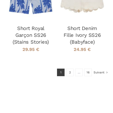
PRODUIT
PRODUIT
DÉTAILS
DÉTAILS
A
A
PLUSIEURS
PLUSIEURS
VARIATIONS.
VARIATIONS
LES
LES
Short Royal
OPTIONS
Short Denim
OPTIONS
PEUVENT
PEUVENT
Garçon SS26
Fille Ivory SS26
ÊTRE
ÊTRE
(Stains Stories)
(Babyface)
CHOISIES
CHOISIES
SUR
SUR
29.95
€
24.95
€
LA
LA
PAGE
PAGE
DU
DU
PRODUIT
PRODUIT
1
2
…
16
Suivant