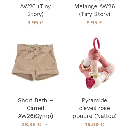
ÊTRE
ÊTRE
AW26 (Tiny
Melange AW26
CHOISIES
CHOISIES
Story)
(Tiny Story)
SUR
SUR
LA
LA
9.95
€
9.95
€
PAGE
PAGE
DU
DU
PRODUIT
PRODUIT
CHOIX DES
AJOUTER AU
CE
OPTIONS
/
PANIER
/
PRODUIT
DÉTAILS
DÉTAILS
A
PLUSIEURS
VARIATIONS.
LES
Short Beth –
OPTIONS
Pyramide
PEUVENT
Camel
d’éveil rose
ÊTRE
AW26(Gymp)
poudré (Nattou)
CHOISIES
SUR
38.95
€
–
18.00
€