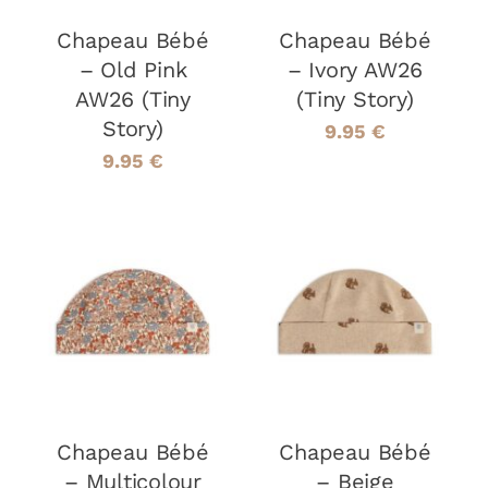
LES
LES
Chapeau Bébé
OPTIONS
Chapeau Bébé
OPTIONS
PEUVENT
PEUVENT
– Old Pink
– Ivory AW26
ÊTRE
ÊTRE
AW26 (Tiny
(Tiny Story)
CHOISIES
CHOISIES
Story)
SUR
SUR
9.95
€
LA
LA
9.95
€
PAGE
PAGE
DU
DU
PRODUIT
PRODUIT
CHOIX DES
CHOIX DES
CE
CE
OPTIONS
/
OPTIONS
/
PRODUIT
PRODUIT
DÉTAILS
DÉTAILS
A
A
PLUSIEURS
PLUSIEURS
VARIATIONS.
VARIATIONS
LES
LES
Chapeau Bébé
OPTIONS
Chapeau Bébé
OPTIONS
PEUVENT
PEUVENT
– Multicolour
– Beige