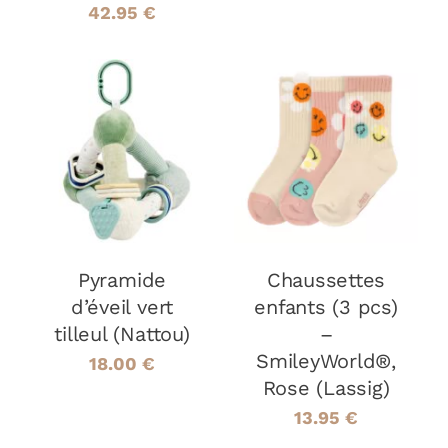
LA
Plage
42.95
€
PAGE
DU
de
PRODUIT
prix :
38.95 €
AJOUTER AU
CHOIX DES
à
CE
PANIER
/
OPTIONS
/
42.95 €
PRODUIT
DÉTAILS
DÉTAILS
A
PLUSIEURS
VARIATIONS
LES
Pyramide
Chaussettes
OPTIONS
PEUVENT
d’éveil vert
enfants (3 pcs)
ÊTRE
tilleul (Nattou)
–
CHOISIES
SmileyWorld®,
SUR
18.00
€
LA
Rose (Lassig)
PAGE
13.95
€
DU
PRODUIT