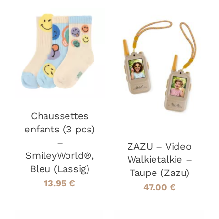
CHOIX DES
CE
OPTIONS
/
AJOUTER AU
PRODUIT
DÉTAILS
PANIER
/
A
DÉTAILS
PLUSIEURS
VARIATIONS.
LES
Chaussettes
OPTIONS
PEUVENT
enfants (3 pcs)
ÊTRE
–
ZAZU – Video
CHOISIES
SmileyWorld®,
SUR
Walkietalkie –
LA
Bleu (Lassig)
Taupe (Zazu)
PAGE
13.95
€
47.00
€
DU
PRODUIT