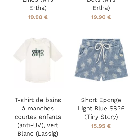
DU
DU
Ertha)
Ertha)
PRODUIT
PRODUIT
19.90
€
19.90
€
CHOIX DES
CHOIX DES
CE
CE
OPTIONS
/
OPTIONS
/
PRODUIT
PRODUIT
DÉTAILS
DÉTAILS
A
A
PLUSIEURS
PLUSIEURS
VARIATIONS.
VARIATIONS
LES
LES
T-shirt de bains
OPTIONS
Short Eponge
OPTIONS
PEUVENT
PEUVENT
à manches
Light Blue SS26
ÊTRE
ÊTRE
courtes enfants
(Tiny Story)
CHOISIES
CHOISIES
(anti-UV), Vert
SUR
SUR
15.95
€
LA
LA
Blanc (Lassig)
PAGE
PAGE