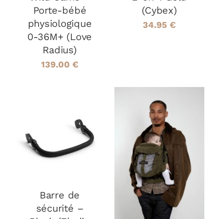
Porte-bébé
(Cybex)
physiologique
34.95
€
0-36M+ (Love
Radius)
139.00
€
AJOUTER AU
PANIER
/
DÉTAILS
AJOUTER AU
PANIER
/
DÉTAILS
Barre de
sécurité –