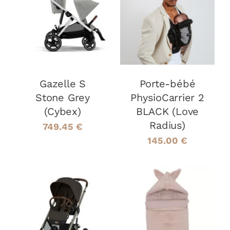
AJOUTER AU
AJOUTER AU
PANIER
/
PANIER
/
DÉTAILS
DÉTAILS
Gazelle S
Porte-bébé
Stone Grey
PhysioCarrier 2
(Cybex)
BLACK (Love
Radius)
749.45
€
145.00
€
AJOUTER AU
AJOUTER AU
PANIER
/
PANIER
/
DÉTAILS
DÉTAILS