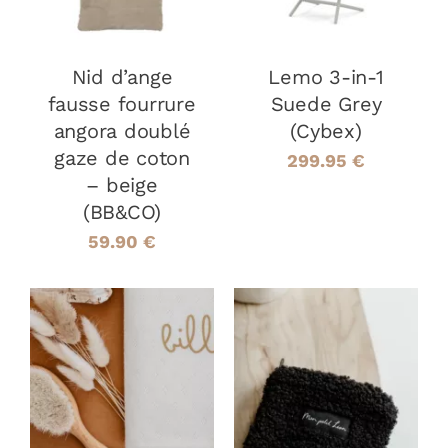
Nid d’ange
Lemo 3-in-1
fausse fourrure
Suede Grey
angora doublé
(Cybex)
gaze de coton
299.95
€
– beige
(BB&CO)
59.90
€
AJOUTER AU
PANIER
/
DÉTAILS
AJOUTER AU
PANIER
/