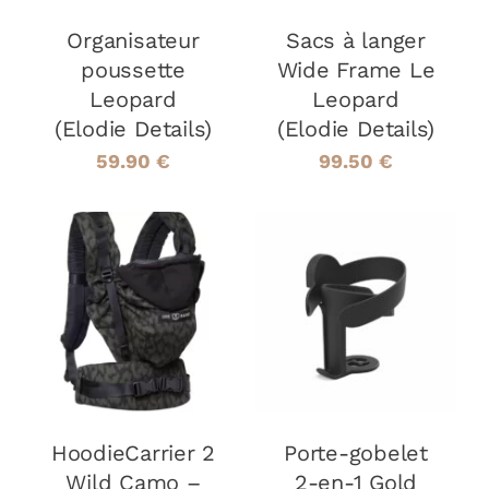
Organisateur
Sacs à langer
poussette
Wide Frame Le
Leopard
Leopard
(Elodie Details)
(Elodie Details)
59.90
€
99.50
€
AJOUTER AU
AJOUTER AU
PANIER
/
PANIER
/
DÉTAILS
DÉTAILS
HoodieCarrier 2
Porte-gobelet
Wild Camo –
2-en-1 Gold