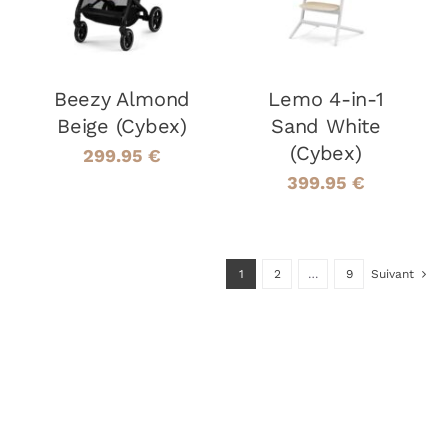
Beezy Almond
Lemo 4-in-1
Beige (Cybex)
Sand White
(Cybex)
299.95
€
399.95
€
1
2
…
9
Suivant