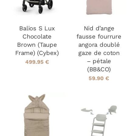
Balios S Lux
Nid d’ange
Chocolate
fausse fourrure
Brown (Taupe
angora doublé
Frame) (Cybex)
gaze de coton
– pétale
499.95
€
(BB&CO)
59.90
€
AJOUTER AU
AJOUTER AU
PANIER
/
PANIER
/
DÉTAILS
DÉTAILS