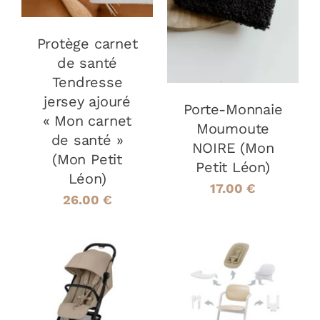
DÉTAILS
Protège carnet
de santé
Tendresse
jersey ajouré
Porte-Monnaie
« Mon carnet
Moumoute
de santé »
NOIRE (Mon
(Mon Petit
Petit Léon)
Léon)
17.00
€
26.00
€
AJOUTER AU
AJOUTER AU
PANIER
/
PANIER
/
DÉTAILS
DÉTAILS