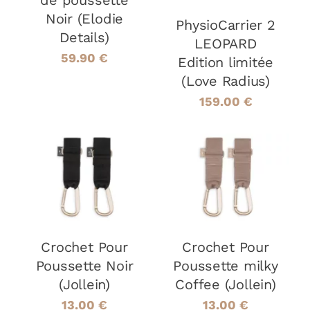
de poussette
Noir (Elodie
PhysioCarrier 2
Details)
LEOPARD
59.90
€
Edition limitée
(Love Radius)
159.00
€
AJOUTER AU
AJOUTER AU
PANIER
/
PANIER
/
DÉTAILS
DÉTAILS
Crochet Pour
Crochet Pour
Poussette Noir
Poussette milky
(Jollein)
Coffee (Jollein)
13.00
€
13.00
€