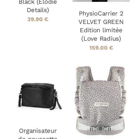
Black (Elodie
Details)
PhysioCarrier 2
39.90
€
VELVET GREEN
Edition limitée
(Love Radius)
159.00
€
AJOUTER AU
PANIER
/
AJOUTER AU
DÉTAILS
PANIER
/
DÉTAILS
Organisateur