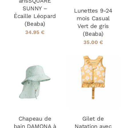
ansSQUARE
SUNNY –
Lunettes 9-24
Écaille Léopard
mois Casual
(Beaba)
Vert de gris
34.95
€
(Beaba)
35.00
€
CHOIX DES
AJOUTER AU
CE
OPTIONS
/
PANIER
/
PRODUIT
DÉTAILS
DÉTAILS
A
PLUSIEURS
VARIATIONS.
LES
Chapeau de
OPTIONS
Gilet de
PEUVENT
bain DAMONA à
Natation avec