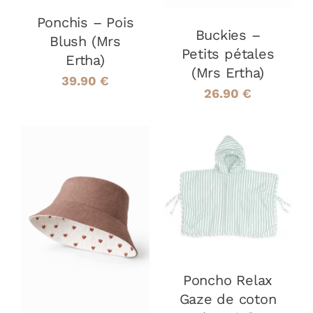
OPTIONS
PEUVENT
PEUVENT
Ponchis – Pois
ÊTRE
ÊTRE
Buckies –
CHOISIES
Blush (Mrs
CHOISIES
Petits pétales
SUR
Ertha)
SUR
LA
(Mrs Ertha)
LA
39.90
€
PAGE
PAGE
26.90
€
DU
DU
PRODUIT
PRODUIT
AJOUTER AU
PANIER
/
DÉTAILS
CHOIX DES
CE
OPTIONS
/
PRODUIT
DÉTAILS
A
PLUSIEURS
Poncho Relax
VARIATIONS.
LES
Gaze de coton
OPTIONS