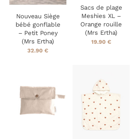
Sacs de plage
Meshies XL –
Nouveau Siège
Orange rouille
bébé gonflable
(Mrs Ertha)
– Petit Poney
(Mrs Ertha)
19.90
€
32.90
€
AJOUTER AU
CHOIX DES
PANIER
/
CE
OPTIONS
/
DÉTAILS
PRODUIT
DÉTAILS
A
PLUSIEURS
VARIATIONS
LES