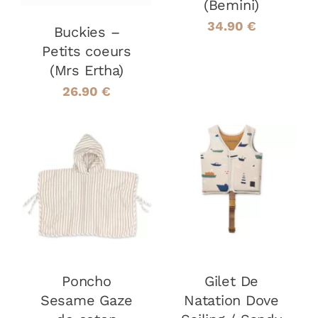
(Bemini)
PEUVENT
34.90
€
ÊTRE
Buckies –
CHOISIES
Petits coeurs
SUR
(Mrs Ertha)
LA
PAGE
26.90
€
DU
PRODUIT
AJOUTER AU
CHOIX DES
CE
PANIER
/
OPTIONS
/
PRODUIT
DÉTAILS
DÉTAILS
A
PLUSIEURS
VARIATIONS
LES
Poncho
Gilet De
OPTIONS
PEUVENT
Sesame Gaze
Natation Dove
ÊTRE