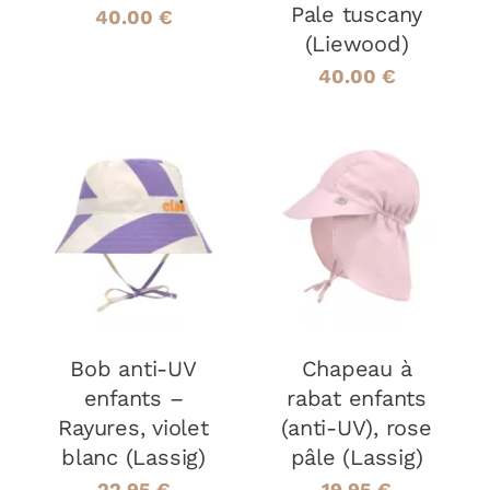
Pale tuscany
40.00
€
(Liewood)
40.00
€
CHOIX DES
CHOIX DES
CE
CE
OPTIONS
/
OPTIONS
/
PRODUIT
PRODUIT
DÉTAILS
DÉTAILS
A
A
PLUSIEURS
PLUSIEURS
VARIATIONS.
VARIATIONS
LES
LES
Bob anti-UV
OPTIONS
Chapeau à
OPTIONS
PEUVENT
PEUVENT
enfants –
rabat enfants
ÊTRE
ÊTRE
Rayures, violet
(anti-UV), rose
CHOISIES
CHOISIES
blanc (Lassig)
pâle (Lassig)
SUR
SUR
LA
LA
22.95
€
19.95
€