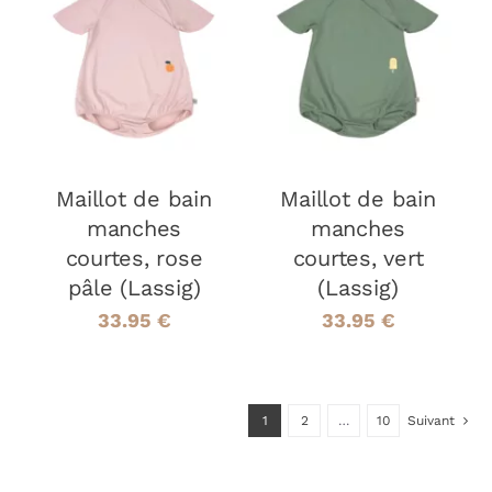
CHOIX DES
CHOIX DES
CE
CE
OPTIONS
/
OPTIONS
/
PRODUIT
PRODUIT
DÉTAILS
DÉTAILS
A
A
PLUSIEURS
PLUSIEURS
VARIATIONS.
VARIATIONS
LES
LES
Maillot de bain
OPTIONS
Maillot de bain
OPTIONS
PEUVENT
PEUVENT
manches
manches
ÊTRE
ÊTRE
courtes, rose
courtes, vert
CHOISIES
CHOISIES
pâle (Lassig)
(Lassig)
SUR
SUR
LA
LA
33.95
€
33.95
€
PAGE
PAGE
DU
DU
PRODUIT
PRODUIT
1
2
…
10
Suivant