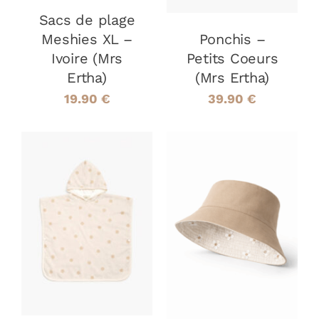
OPTIONS
Sacs de plage
PEUVENT
Meshies XL –
Ponchis –
ÊTRE
CHOISIES
Ivoire (Mrs
Petits Coeurs
SUR
Ertha)
(Mrs Ertha)
LA
19.90
€
39.90
€
PAGE
DU
PRODUIT
CHOIX DES
CHOIX DES
CE
OPTIONS
/
CE
OPTIONS
/
PRODUIT
DÉTAILS
PRODUIT
DÉTAILS
A
A
PLUSIEURS
PLUSIEURS
VARIATIONS.
VARIATIONS
LES
LES
OPTIONS