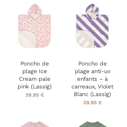
AJOUTER AU
AJOUTER AU
PANIER
/
PANIER
/
DÉTAILS
DÉTAILS
Poncho de
Poncho de
plage Ice
plage anti-uv
Cream pale
enfants – à
pink (Lassig)
carreaux, Violet
Blanc (Lassig)
39.95
€
39.95
€