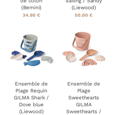
de coton
Sailing / Sandy
CHOISIES
(Bemini)
(Liewood)
SUR
LA
34.90
€
50.00
€
PAGE
DU
PRODUIT
AJOUTER AU
AJOUTER AU
PANIER
/
PANIER
/
DÉTAILS
DÉTAILS
Ensemble de
Ensemble de
Plage Requin
Plage
GILMA Shark /
Sweethearts
Dove blue
GILMA
(Liewood)
Sweethearts /