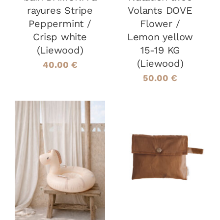
ÊTRE
rayures Stripe
Volants DOVE
CHOISIES
Peppermint /
Flower /
SUR
LA
Crisp white
Lemon yellow
PAGE
(Liewood)
15-19 KG
DU
(Liewood)
40.00
€
PRODUIT
50.00
€
AJOUTER AU
AJOUTER AU
PANIER
/
PANIER
/
DÉTAILS
DÉTAILS