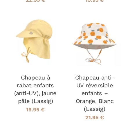
PAGE
PAGE
DU
DU
PRODUIT
PRODUIT
CHOIX DES
CHOIX DES
CE
CE
OPTIONS
/
OPTIONS
/
PRODUIT
PRODUIT
DÉTAILS
DÉTAILS
A
A
PLUSIEURS
PLUSIEURS
VARIATIONS.
VARIATIONS
LES
LES
Chapeau à
OPTIONS
Chapeau anti-
OPTIONS
PEUVENT
PEUVENT
rabat enfants
UV réversible
ÊTRE
ÊTRE
(anti-UV), jaune
enfants –
CHOISIES
CHOISIES
pâle (Lassig)
Orange, Blanc
SUR
SUR
LA
LA
(Lassig)
19.95
€
PAGE
PAGE
21.95
€
DU
DU
PRODUIT
PRODUIT