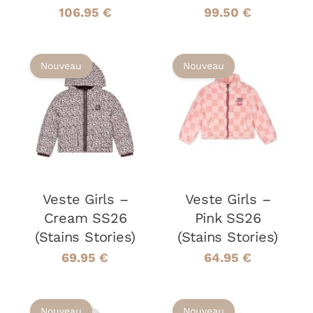
106.95
€
99.50
€
Nouveau
Nouveau
CHOIX DES
CHOIX DES
CE
CE
OPTIONS
/
OPTIONS
/
PRODUIT
PRODUIT
DÉTAILS
DÉTAILS
A
A
PLUSIEURS
PLUSIEURS
VARIATIONS.
VARIATIONS
LES
LES
OPTIONS
OPTIONS
Veste Girls –
Veste Girls –
PEUVENT
PEUVENT
Cream SS26
Pink SS26
ÊTRE
ÊTRE
(Stains Stories)
(Stains Stories)
CHOISIES
CHOISIES
SUR
SUR
69.95
€
64.95
€
LA
LA
PAGE
PAGE
DU
DU
Nouveau
Nouveau