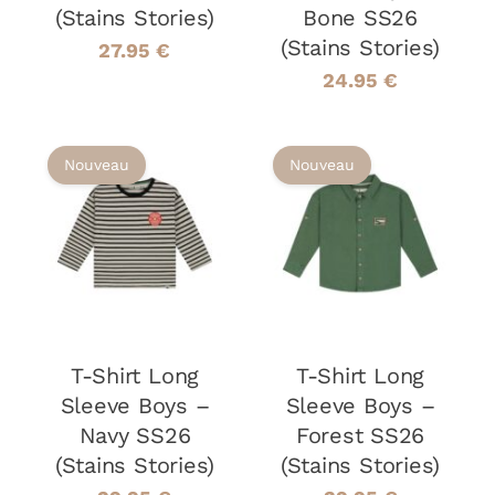
ÊTRE
ÊTRE
(Stains Stories)
Bone SS26
CHOISIES
CHOISIES
(Stains Stories)
SUR
SUR
27.95
€
LA
LA
24.95
€
PAGE
PAGE
DU
DU
PRODUIT
PRODUIT
Nouveau
Nouveau
CHOIX DES
CHOIX DES
CE
CE
OPTIONS
/
OPTIONS
/
PRODUIT
PRODUIT
DÉTAILS
DÉTAILS
A
A
PLUSIEURS
PLUSIEURS
VARIATIONS.
VARIATIONS
LES
LES
OPTIONS
OPTIONS
T-Shirt Long
T-Shirt Long
PEUVENT
PEUVENT
Sleeve Boys –
Sleeve Boys –
ÊTRE
ÊTRE
Navy SS26
Forest SS26
CHOISIES
CHOISIES
(Stains Stories)
(Stains Stories)
SUR
SUR
LA
LA