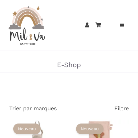
Passer
au
contenu
»
E-Shop
Trier par marques
Filtre
Nouveau
Nouveau
AJOUTER AU
AJOUTER AU