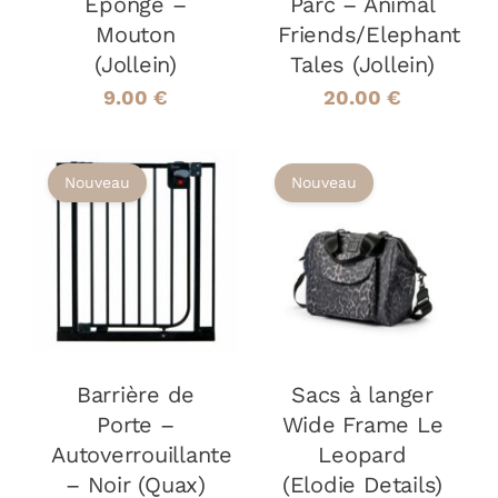
Éponge –
Parc – Animal
Mouton
Friends/Elephant
(Jollein)
Tales (Jollein)
9.00
€
20.00
€
Nouveau
Nouveau
AJOUTER AU
AJOUTER AU
PANIER
/
PANIER
/
DÉTAILS
DÉTAILS
Barrière de
Sacs à langer
Porte –
Wide Frame Le
Autoverrouillante
Leopard
– Noir (Quax)
(Elodie Details)