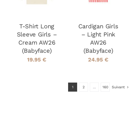
A
A
PLUSIEURS
PLUSIEURS
VARIATIONS.
VARIATIONS
LES
LES
OPTIONS
OPTIONS
T-Shirt Long
Cardigan Girls
PEUVENT
PEUVENT
Sleeve Girls –
– Light Pink
ÊTRE
ÊTRE
Cream AW26
AW26
CHOISIES
CHOISIES
(Babyface)
(Babyface)
SUR
SUR
LA
LA
19.95
€
24.95
€
PAGE
PAGE
DU
DU
PRODUIT
PRODUIT
1
2
…
160
Suivant