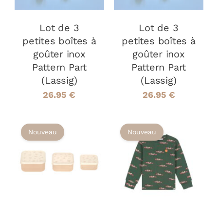
Lot de 3
Lot de 3
petites boîtes à
petites boîtes à
goûter inox
goûter inox
Pattern Part
Pattern Part
(Lassig)
(Lassig)
26.95
€
26.95
€
Nouveau
Nouveau
AJOUTER AU
CHOIX DES
CE
PANIER
/
OPTIONS
/
PRODUIT
DÉTAILS
DÉTAILS
A
PLUSIEURS
VARIATIONS
LES