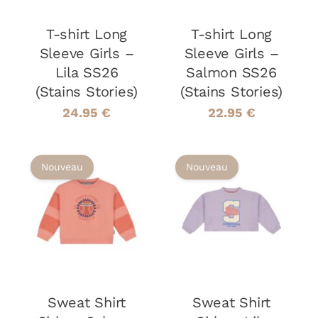
VARIATIONS.
VARIATIONS
LES
LES
OPTIONS
OPTIONS
T-shirt Long
T-shirt Long
PEUVENT
PEUVENT
Sleeve Girls –
Sleeve Girls –
ÊTRE
ÊTRE
Lila SS26
Salmon SS26
CHOISIES
CHOISIES
(Stains Stories)
(Stains Stories)
SUR
SUR
LA
LA
24.95
€
22.95
€
PAGE
PAGE
DU
DU
PRODUIT
PRODUIT
Nouveau
Nouveau
CHOIX DES
CHOIX DES
CE
CE
OPTIONS
/
OPTIONS
/
PRODUIT
PRODUIT
DÉTAILS
DÉTAILS
A
A
PLUSIEURS
PLUSIEURS
VARIATIONS.
VARIATIONS
LES
LES
OPTIONS
OPTIONS
Sweat Shirt
Sweat Shirt
PEUVENT
PEUVENT