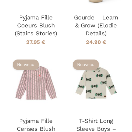
VARIATIONS.
LES
OPTIONS
Pyjama Fille
Gourde – Learn
PEUVENT
Coeurs Blush
& Grow (Elodie
ÊTRE
(Stains Stories)
Details)
CHOISIES
SUR
27.95
€
24.90
€
LA
PAGE
DU
Nouveau
Nouveau
PRODUIT
CHOIX DES
CHOIX DES
CE
CE
OPTIONS
/
OPTIONS
/
PRODUIT
PRODUIT
DÉTAILS
DÉTAILS
A
A
PLUSIEURS
PLUSIEURS
VARIATIONS.
VARIATIONS
LES
LES
OPTIONS
OPTIONS
Pyjama Fille
T-Shirt Long
PEUVENT
PEUVENT
Cerises Blush
Sleeve Boys –