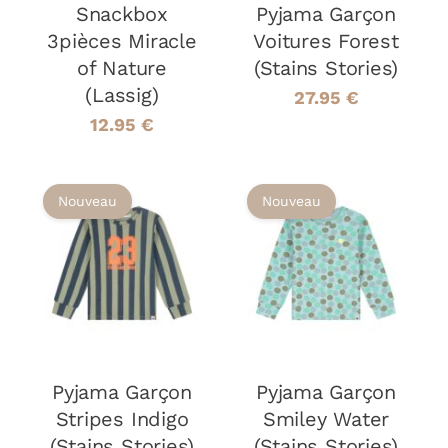
OPTIONS
Snackbox
Pyjama Garçon
PEUVENT
3pièces Miracle
Voitures Forest
ÊTRE
of Nature
(Stains Stories)
CHOISIES
(Lassig)
SUR
27.95
€
LA
12.95
€
PAGE
DU
PRODUIT
Nouveau
Nouveau
CHOIX DES
CHOIX DES
CE
CE
OPTIONS
/
OPTIONS
/
PRODUIT
PRODUIT
DÉTAILS
DÉTAILS
A
A
PLUSIEURS
PLUSIEURS
VARIATIONS.
VARIATIONS
LES
LES
OPTIONS
OPTIONS
Pyjama Garçon
Pyjama Garçon
PEUVENT
PEUVENT
Stripes Indigo
Smiley Water
ÊTRE
ÊTRE
(Stains Stories)
(Stains Stories)