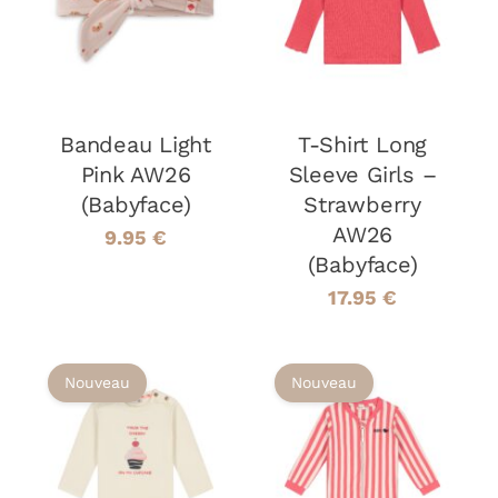
CE
PANIER
/
OPTIONS
/
PRODUIT
DÉTAILS
DÉTAILS
A
PLUSIEURS
VARIATIONS
LES
OPTIONS
Bandeau Light
T-Shirt Long
PEUVENT
Pink AW26
Sleeve Girls –
ÊTRE
(Babyface)
Strawberry
CHOISIES
AW26
SUR
9.95
€
LA
(Babyface)
PAGE
17.95
€
DU
PRODUIT
Nouveau
Nouveau
CHOIX DES
CHOIX DES
CE
CE
OPTIONS
/
OPTIONS
/
PRODUIT
PRODUIT
DÉTAILS
DÉTAILS