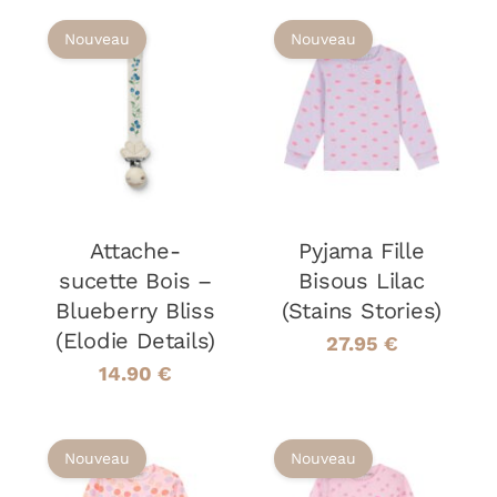
PRODUIT
PRODUIT
Nouveau
Nouveau
AJOUTER AU
CHOIX DES
CE
PANIER
/
OPTIONS
/
PRODUIT
DÉTAILS
DÉTAILS
A
PLUSIEURS
VARIATIONS
LES
OPTIONS
Attache-
Pyjama Fille
PEUVENT
sucette Bois –
Bisous Lilac
ÊTRE
Blueberry Bliss
(Stains Stories)
CHOISIES
(Elodie Details)
SUR
27.95
€
LA
14.90
€
PAGE
DU
PRODUIT
Nouveau
Nouveau