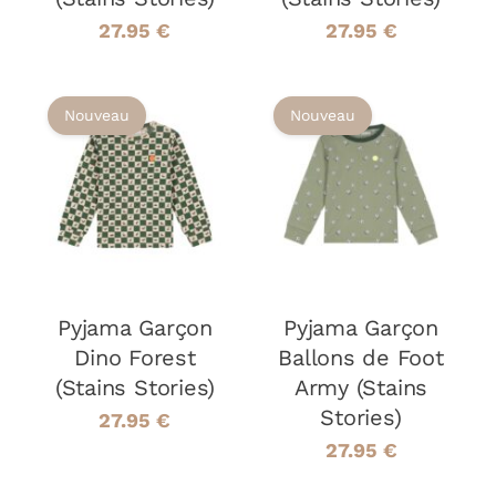
CHOISIES
CHOISIES
SUR
SUR
27.95
€
27.95
€
LA
LA
PAGE
PAGE
DU
DU
Nouveau
Nouveau
PRODUIT
PRODUIT
CHOIX DES
CHOIX DES
CE
CE
OPTIONS
/
OPTIONS
/
PRODUIT
PRODUIT
DÉTAILS
DÉTAILS
A
A
PLUSIEURS
PLUSIEURS
VARIATIONS.
VARIATIONS
LES
LES
OPTIONS
OPTIONS
Pyjama Garçon
Pyjama Garçon
PEUVENT
PEUVENT
Dino Forest
Ballons de Foot
ÊTRE
ÊTRE
(Stains Stories)
Army (Stains
CHOISIES
CHOISIES
Stories)
SUR
SUR
27.95
€
LA
LA
27.95
€
PAGE
PAGE
DU
DU