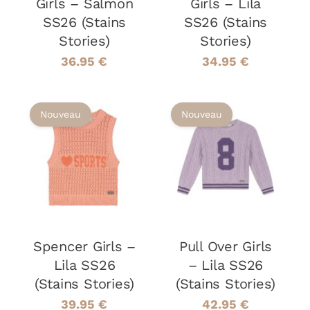
Girls – Salmon
Girls – Lila
ÊTRE
ÊTRE
SS26 (Stains
SS26 (Stains
CHOISIES
CHOISIES
Stories)
Stories)
SUR
SUR
LA
LA
36.95
€
34.95
€
PAGE
PAGE
DU
DU
PRODUIT
PRODUIT
Nouveau
Nouveau
CHOIX DES
CHOIX DES
CE
CE
OPTIONS
/
OPTIONS
/
PRODUIT
PRODUIT
DÉTAILS
DÉTAILS
A
A
PLUSIEURS
PLUSIEURS
VARIATIONS.
VARIATIONS
LES
LES
OPTIONS
OPTIONS
Spencer Girls –
Pull Over Girls
PEUVENT
PEUVENT
Lila SS26
– Lila SS26
ÊTRE
ÊTRE
(Stains Stories)
(Stains Stories)
CHOISIES
CHOISIES
SUR
SUR
39.95
€
42.95
€