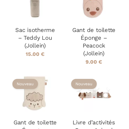
PANIER
/
PANIER
/
DÉTAILS
DÉTAILS
Sac isotherme
Gant de toilette
– Teddy Lou
Éponge –
(Jollein)
Peacock
(Jollein)
15.00
€
9.00
€
Nouveau
Nouveau
AJOUTER AU
AJOUTER AU
PANIER
/
PANIER
/
DÉTAILS
DÉTAILS
Gant de toilette
Livre d’activités