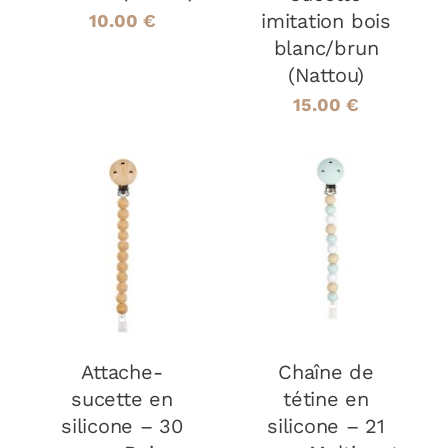
imitation bois
10.00
€
blanc/brun
(Nattou)
15.00
€
AJOUTER AU
AJOUTER AU
PANIER
/
PANIER
/
DÉTAILS
DÉTAILS
Attache-
Chaîne de
sucette en
tétine en
silicone – 30
silicone – 21