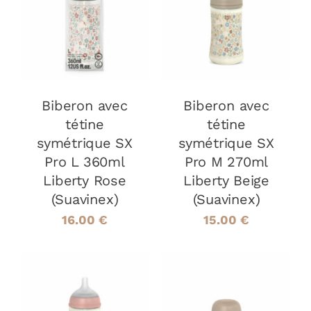
AJOUTER AU
AJOUTER AU
PANIER
/
PANIER
/
DÉTAILS
DÉTAILS
Biberon avec
Biberon avec
tétine
tétine
symétrique SX
symétrique SX
Pro L 360ml
Pro M 270ml
Liberty Rose
Liberty Beige
(Suavinex)
(Suavinex)
16.00
€
15.00
€
AJOUTER AU
AJOUTER AU