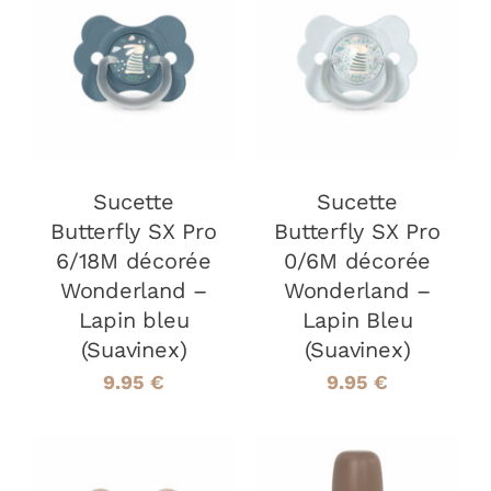
AJOUTER AU
AJOUTER AU
PANIER
/
PANIER
/
DÉTAILS
DÉTAILS
Sucette
Sucette
Butterfly SX Pro
Butterfly SX Pro
6/18M décorée
0/6M décorée
Wonderland –
Wonderland –
Lapin bleu
Lapin Bleu
(Suavinex)
(Suavinex)
9.95
€
9.95
€