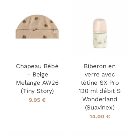
PRODUIT
PRODUIT
CHOIX DES
AJOUTER AU
CE
OPTIONS
/
PANIER
/
PRODUIT
DÉTAILS
DÉTAILS
A
PLUSIEURS
VARIATIONS.
LES
Chapeau Bébé
OPTIONS
Biberon en
PEUVENT
– Beige
verre avec
ÊTRE
Melange AW26
tétine SX Pro
CHOISIES
(Tiny Story)
120 ml débit S
SUR
LA
Wonderland
9.95
€
PAGE
(Suavinex)
DU
14.00
€
PRODUIT