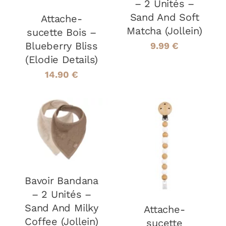
– 2 Unités –
Sand And Soft
Attache-
Matcha (Jollein)
sucette Bois –
Blueberry Bliss
9.99
€
(Elodie Details)
14.90
€
AJOUTER AU
PANIER
/
AJOUTER AU
DÉTAILS
PANIER
/
DÉTAILS
Bavoir Bandana
– 2 Unités –
Sand And Milky
Attache-
Coffee (Jollein)
sucette