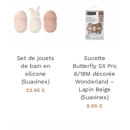
AJOUTER AU
AJOUTER AU
PANIER
/
PANIER
/
DÉTAILS
DÉTAILS
Set de jouets
Sucette
de bain en
Butterfly SX Pro
silicone
6/18M décorée
(Suavinex)
Wonderland –
Lapin Beige
23.95
€
(Suavinex)
9.95
€