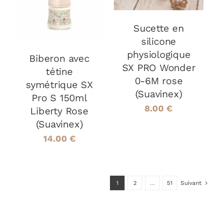
DÉTAILS
Sucette en
silicone
physiologique
Biberon avec
SX PRO Wonder
tétine
0-6M rose
symétrique SX
(Suavinex)
Pro S 150ml
8.00
€
Liberty Rose
(Suavinex)
14.00
€
1
2
…
51
Suivant