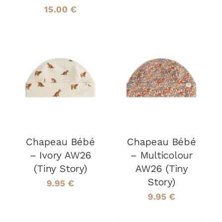
15.00
€
CHOIX DES
CHOIX DES
CE
CE
OPTIONS
/
OPTIONS
/
PRODUIT
PRODUIT
DÉTAILS
DÉTAILS
A
A
PLUSIEURS
PLUSIEURS
VARIATIONS.
VARIATIONS
LES
LES
Chapeau Bébé
OPTIONS
Chapeau Bébé
OPTIONS
PEUVENT
PEUVENT
– Ivory AW26
– Multicolour
ÊTRE
ÊTRE
(Tiny Story)
AW26 (Tiny
CHOISIES
CHOISIES
Story)
SUR
SUR
9.95
€
LA
LA
9.95
€
PAGE
PAGE
DU
DU