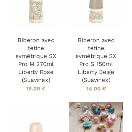
PANIER
/
PANIER
/
DÉTAILS
DÉTAILS
Biberon avec
Biberon avec
tétine
tétine
symétrique SX
symétrique SX
Pro M 270ml
Pro S 150ml
Liberty Rose
Liberty Beige
(Suavinex)
(Suavinex)
15.00
€
14.00
€
AJOUTER AU
PANIER
/
AJOUTER AU
DÉTAILS
PANIER
/