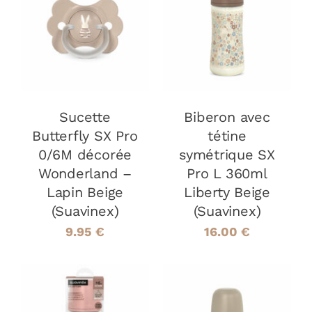
AJOUTER AU
AJOUTER AU
PANIER
/
PANIER
/
DÉTAILS
DÉTAILS
Sucette
Biberon avec
Butterfly SX Pro
tétine
0/6M décorée
symétrique SX
Wonderland –
Pro L 360ml
Lapin Beige
Liberty Beige
(Suavinex)
(Suavinex)
9.95
€
16.00
€