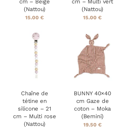
cm – Beige
cm – Multi vert
(Nattou)
(Nattou)
15.00
€
15.00
€
AJOUTER AU
AJOUTER AU
PANIER
/
PANIER
/
DÉTAILS
DÉTAILS
Chaîne de
BUNNY 40×40
tétine en
cm Gaze de
silicone – 21
coton – Moka
cm – Multi rose
(Bemini)
(Nattou)
19.50
€