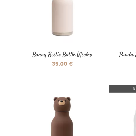
AJOUTER AU PANIER
/
AJOUT
DÉTAILS
Bunny Bestie Bottle (Asobu)
Panda B
35.00
€
R
AJOUTER AU PANIER
/
DÉTAILS