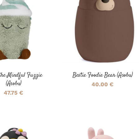
ER AU PANIER
/
AJOUTER AU PANIER
/
DÉTAILS
DÉTAILS
the Mindful Fuzzie
Bestie Foodie Bear (Asobu)
(Asobu)
40.00
€
47.75
€