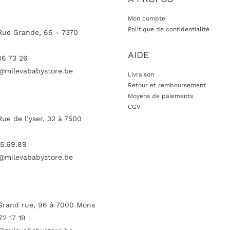
Mon compte
Politique de confidentialité
Rue Grande, 65 – 7370
AIDE
86 73 26
@milevababystore.be
Livraison
Retour et remboursement
Moyens de paiements
CGV
Rue de l’yser, 32 à 7500
5.69.89
@milevababystore.be
Grand rue, 96 à 7000 Mons
72 17 19