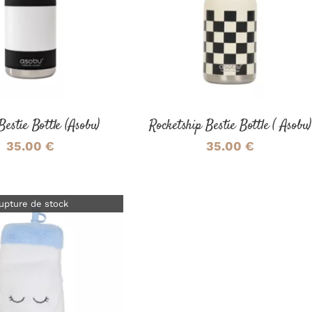
ER AU PANIER
/
AJOUTER AU PANIER
/
DÉTAILS
DÉTAILS
estie Bottle (Asobu)
Rocketship Bestie Bottle ( Asobu)
35.00
€
35.00
€
upture de stock
DÉTAILS