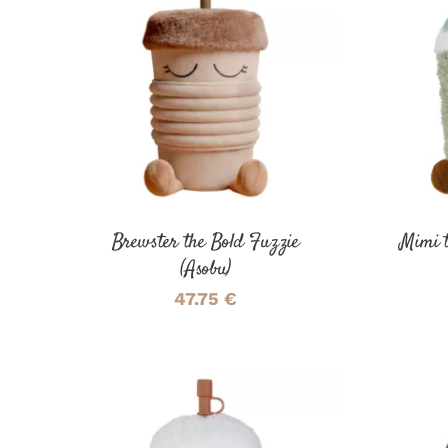
AJOUTER AU PANIER
/
AJOUT
DÉTAILS
Brewster the Bold Fuzzie
Mimi 
(Asobu)
47.75
€