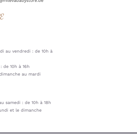
@milevababystore.be
RE
i au vendredi : de 10h à
: de 10h à 16h
dimanche au mardi
u samedi : de 10h à 18h
undi et le dimanche