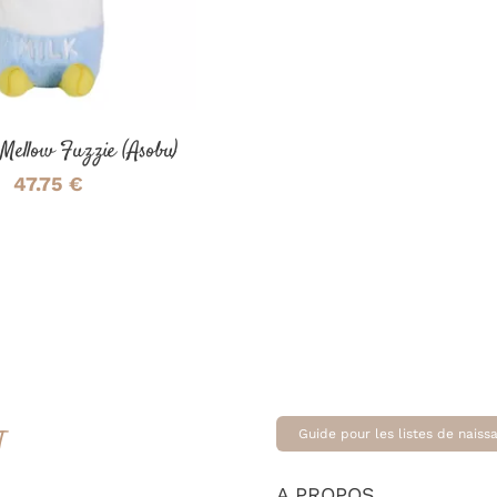
e Mellow Fuzzie (Asobu)
47.75
€
T
Guide pour les listes de naiss
A PROPOS