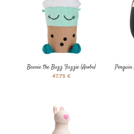
AJOUTER AU PANIER
/
AJOUT
DÉTAILS
Beanie the Buzz Fuzzie (Asobu)
Penguin 
47.75
€