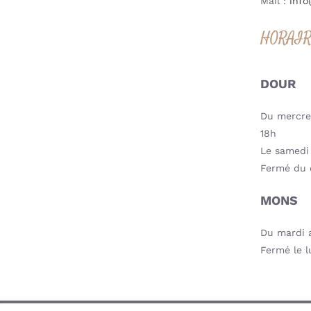
Mail :
info
HORAI
DOUR
Du mercred
18h
Le samedi 
Fermé du 
MONS
Du mardi a
Fermé le l