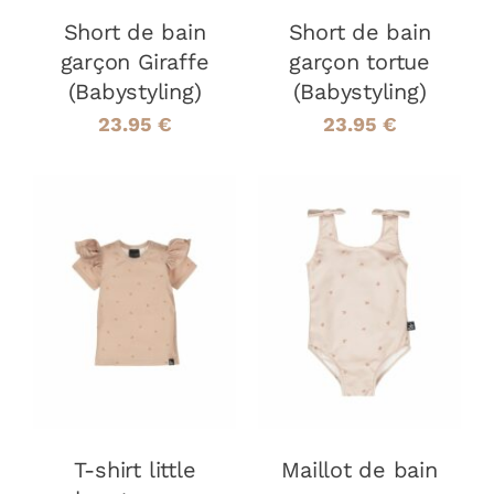
OPTIONS
OPTIONS
PEUVENT
PEUVENT
Short de bain
Short de bain
ÊTRE
ÊTRE
garçon Giraffe
garçon tortue
CHOISIES
CHOISIES
(Babystyling)
(Babystyling)
SUR
SUR
LA
LA
23.95
€
23.95
€
PAGE
PAGE
DU
DU
PRODUIT
PRODUIT
CHOIX DES
CHOIX DES
CE
CE
OPTIONS
/
OPTIONS
/
PRODUIT
PRODUIT
DÉTAILS
DÉTAILS
A
A
PLUSIEURS
PLUSIEURS
VARIATIONS.
VARIATIONS
LES
LES
OPTIONS
OPTIONS
PEUVENT
PEUVENT
T-shirt little
Maillot de bain
ÊTRE
ÊTRE