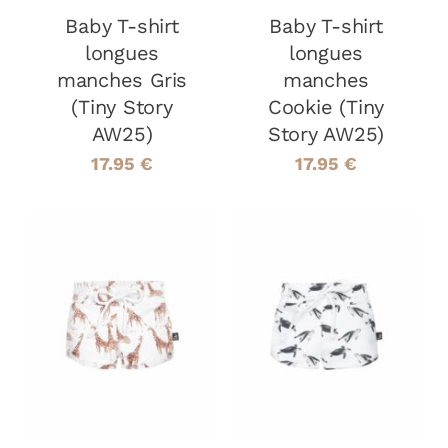
LES
LES
Baby T-shirt
OPTIONS
Baby T-shirt
OPTIONS
PEUVENT
PEUVENT
longues
longues
ÊTRE
ÊTRE
manches Gris
manches
CHOISIES
CHOISIES
(Tiny Story
Cookie (Tiny
SUR
SUR
LA
LA
AW25)
Story AW25)
PAGE
PAGE
17.95
€
17.95
€
DU
DU
PRODUIT
PRODUIT
CHOIX DES
CHOIX DES
CE
CE
OPTIONS
/
OPTIONS
/
PRODUIT
PRODUIT
DÉTAILS
DÉTAILS
A
A
PLUSIEURS
PLUSIEURS
VARIATIONS.
VARIATIONS
LES
LES