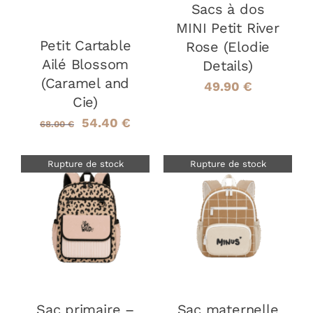
Sacs à dos
MINI Petit River
Petit Cartable
Rose (Elodie
Ailé Blossom
Details)
(Caramel and
49.90
€
Cie)
Le
Le
54.40
€
68.00
€
prix
prix
Rupture de stock
Rupture de stock
initial
actuel
était :
est :
68.00 €.
54.40 €.
DÉTAILS
DÉTAILS
Sac primaire –
Sac maternelle