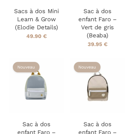
Sacs à dos Mini
Sac à dos
Learn & Grow
enfant Faro –
(Elodie Details)
Vert de gris
(Beaba)
49.90
€
39.95
€
Nouveau
Nouveau
AJOUTER AU
AJOUTER AU
PANIER
/
PANIER
/
DÉTAILS
DÉTAILS
Sac à dos
Sac à dos
enfant Faro –
enfant Faro –