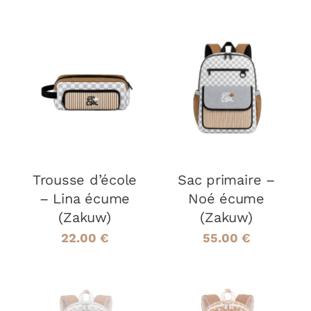
AJOUTER AU
AJOUTER AU
PANIER
/
PANIER
/
DÉTAILS
DÉTAILS
Trousse d’école
Sac primaire –
– Lina écume
Noé écume
(Zakuw)
(Zakuw)
22.00
€
55.00
€