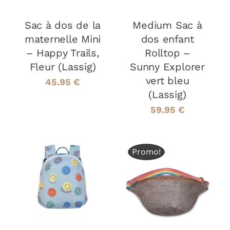
Sac à dos de la
Medium Sac à
maternelle Mini
dos enfant
– Happy Trails,
Rolltop –
Fleur (Lassig)
Sunny Explorer
vert bleu
45.95
€
(Lassig)
59.95
€
Promo!
AJOUTER AU
PANIER
/
AJOUTER AU
DÉTAILS
PANIER
/
DÉTAILS