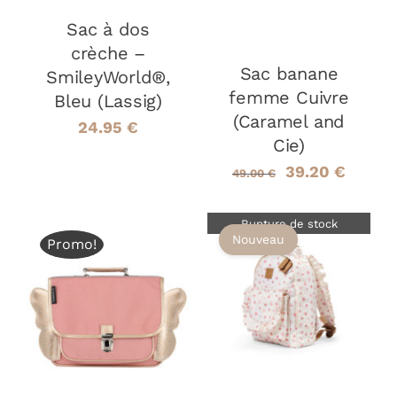
Sac à dos
crèche –
Sac banane
SmileyWorld®,
femme Cuivre
Bleu (Lassig)
(Caramel and
24.95
€
Cie)
Le
Le
39.20
€
49.00
€
prix
prix
Rupture de stock
initial
actuel
Nouveau
Promo!
était :
est :
49.00 €.
39.20 
DÉTAILS
AJOUTER AU
PANIER
/
DÉTAILS