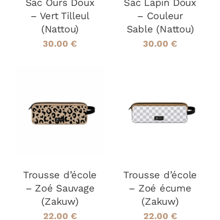
Sac Ours Doux
Sac Lapin Doux
– Vert Tilleul
– Couleur
(Nattou)
Sable (Nattou)
30.00
€
30.00
€
AJOUTER AU
AJOUTER AU
PANIER
/
PANIER
/
DÉTAILS
DÉTAILS
Trousse d’école
Trousse d’école
– Zoé Sauvage
– Zoé écume
(Zakuw)
(Zakuw)
22.00
€
22.00
€