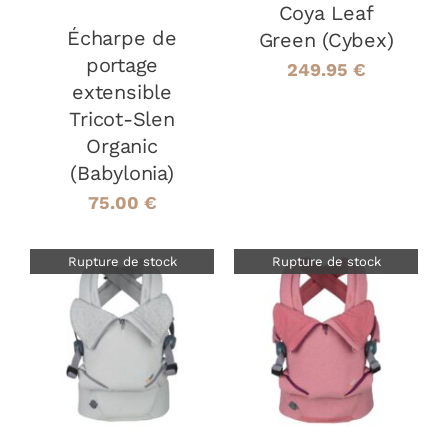
OPTIONS
Coya Leaf
PEUVENT
Écharpe de
Green (Cybex)
ÊTRE
portage
249.95
€
CHOISIES
extensible
SUR
LA
Tricot-Slen
PAGE
Organic
DU
(Babylonia)
PRODUIT
75.00
€
Rupture de stock
Rupture de stock
DÉTAILS
DÉTAILS