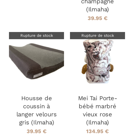
champagne
(Ilmaha)
39.95
€
Rupture de stock
Rupture de stock
DÉTAILS
DÉTAILS
Housse de
Mei Tai Porte-
coussin à
bébé marbré
langer velours
vieux rose
gris (Ilmaha)
(Ilmaha)
39.95
€
134.95
€