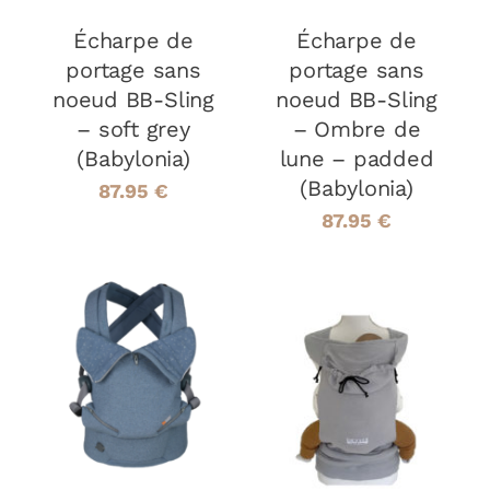
Écharpe de
Écharpe de
portage sans
portage sans
noeud BB-Sling
noeud BB-Sling
– soft grey
– Ombre de
(Babylonia)
lune – padded
(Babylonia)
87.95
€
87.95
€
AJOUTER AU
PANIER
/
CHOIX DES
CE
DÉTAILS
OPTIONS
/
PRODUIT
DÉTAILS
A
PLUSIEURS