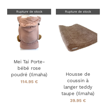
Rupture de stock
Rupture de stock
DÉTAILS
DÉTAILS
Mei Tai Porte-
bébé rose
Housse de
poudré (Ilmaha)
coussin à
114.95
€
langer teddy
taupe (Ilmaha)
39.95
€