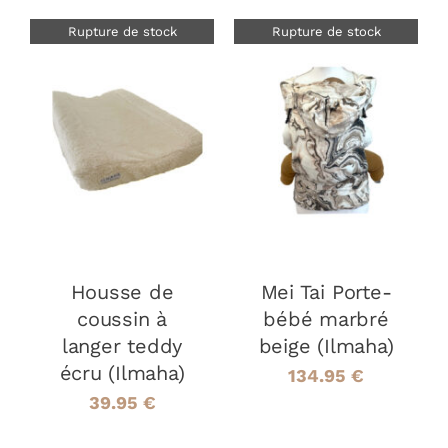
Rupture de stock
Rupture de stock
DÉTAILS
DÉTAILS
Housse de
Mei Tai Porte-
coussin à
bébé marbré
langer teddy
beige (Ilmaha)
écru (Ilmaha)
134.95
€
39.95
€