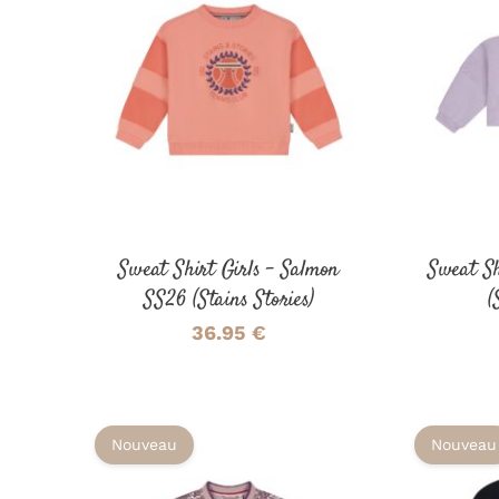
CE
CHOIX DES OPTIONS
/
CHOIX
PRODUIT
DÉTAILS
A
PLUSIEURS
VARIATIONS.
LES
OPTIONS
PEUVENT
ÊTRE
Sweat Shirt Girls – Salmon
Sweat Sh
CHOISIES
SS26 (Stains Stories)
(
SUR
LA
36.95
€
PAGE
DU
PRODUIT
Nouveau
Nouveau