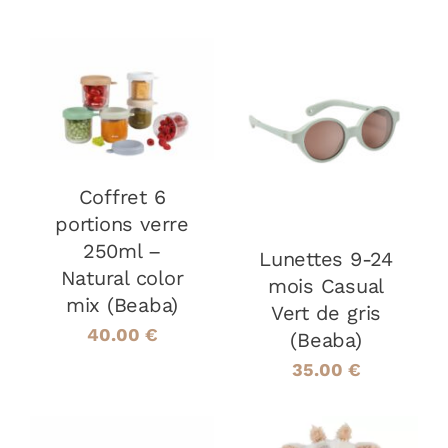
AJOUTER AU
PANIER
/
AJOUTER AU
DÉTAILS
PANIER
/
DÉTAILS
Coffret 6
portions verre
250ml –
Lunettes 9-24
Natural color
mois Casual
mix (Beaba)
Vert de gris
40.00
€
(Beaba)
35.00
€