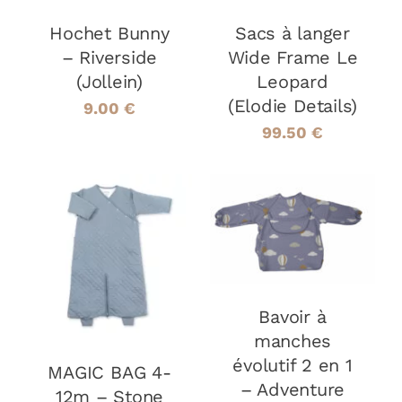
Hochet Bunny
Sacs à langer
– Riverside
Wide Frame Le
(Jollein)
Leopard
(Elodie Details)
9.00
€
99.50
€
AJOUTER AU
PANIER
/
AJOUTER AU
DÉTAILS
PANIER
/
DÉTAILS
Bavoir à
manches
évolutif 2 en 1
MAGIC BAG 4-
– Adventure
12m – Stone