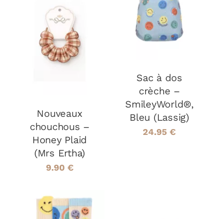
AJOUTER AU
PANIER
/
AJOUTER AU
DÉTAILS
PANIER
/
DÉTAILS
Sac à dos
crèche –
SmileyWorld®,
Nouveaux
Bleu (Lassig)
chouchous –
24.95
€
Honey Plaid
(Mrs Ertha)
9.90
€