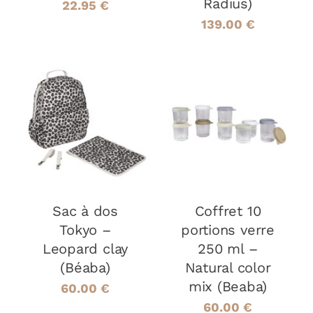
Radius)
22.95
€
139.00
€
AJOUTER AU
AJOUTER AU
PANIER
/
PANIER
/
DÉTAILS
DÉTAILS
Sac à dos
Coffret 10
Tokyo –
portions verre
Leopard clay
250 ml –
(Béaba)
Natural color
mix (Beaba)
60.00
€
60.00
€