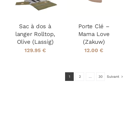
Sac à dos à
Porte Clé –
langer Rolltop,
Mama Love
Olive (Lassig)
(Zakuw)
129.95
€
12.00
€
1
2
…
30
Suivant