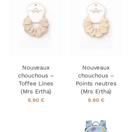
AJOUTER AU
AJOUTER AU
PANIER
/
PANIER
/
DÉTAILS
DÉTAILS
Nouveaux
Nouveaux
chouchous –
chouchous –
Toffee Lines
Points neutres
(Mrs Ertha)
(Mrs Ertha)
9.90
€
9.90
€