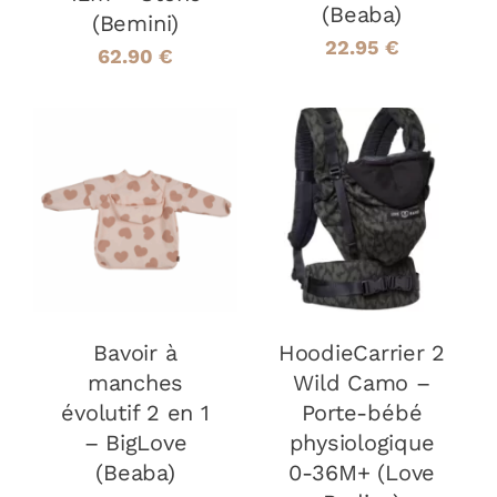
(Beaba)
(Bemini)
22.95
€
62.90
€
AJOUTER AU
AJOUTER AU
PANIER
/
PANIER
/
DÉTAILS
DÉTAILS
Bavoir à
HoodieCarrier 2
manches
Wild Camo –
évolutif 2 en 1
Porte-bébé
– BigLove
physiologique
(Beaba)
0-36M+ (Love