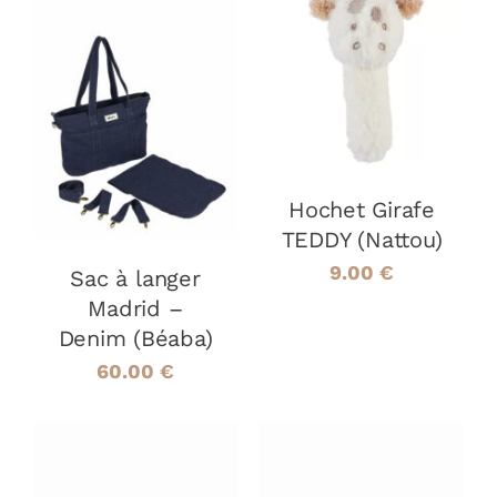
AJOUTER AU
PANIER
/
AJOUTER AU
DÉTAILS
PANIER
/
DÉTAILS
Hochet Girafe
TEDDY (Nattou)
9.00
€
Sac à langer
Madrid –
Denim (Béaba)
60.00
€