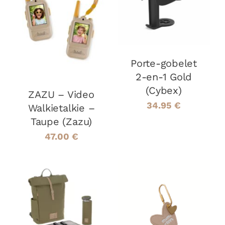
PANIER
/
AJOUTER AU
DÉTAILS
PANIER
/
DÉTAILS
Porte-gobelet
2-en-1 Gold
(Cybex)
ZAZU – Video
34.95
€
Walkietalkie –
Taupe (Zazu)
47.00
€
AJOUTER AU
AJOUTER AU
PANIER
/
PANIER
/
DÉTAILS
DÉTAILS