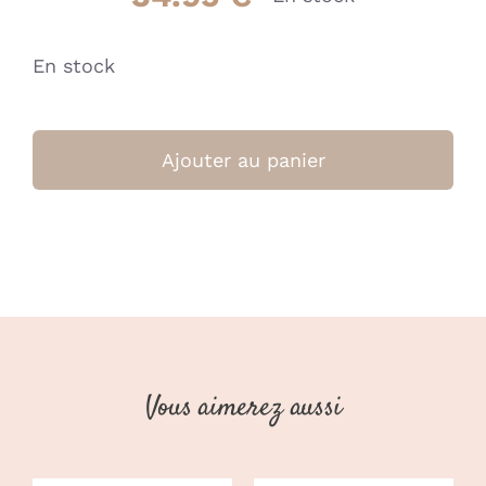
En stock
quantité
de
Ajouter au panier
Activités
triangle
-
Blanc
-
(Little
Dutch)
Vous aimerez aussi