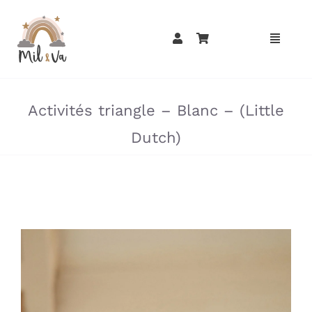
Passer
au
contenu
»
»
Activités triangle – Blanc – (Little
Dutch)