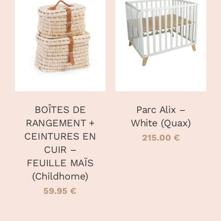
AJOUTER AU
DÉTAILS
PANIER
/
DÉTAILS
BOÎTES DE
Parc Alix –
RANGEMENT +
White (Quax)
CEINTURES EN
215.00
€
CUIR –
FEUILLE MAÏS
(Childhome)
59.95
€