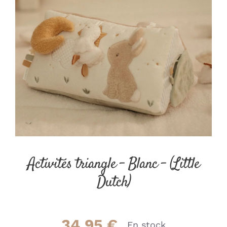
Activités triangle – Blanc – (Little
Dutch)
34.95
€
En stock