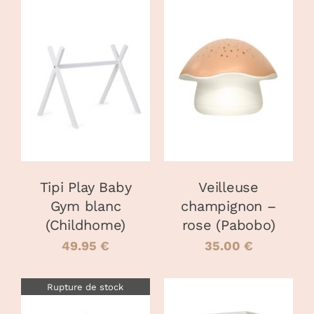
AJOUTER AU
AJOUTER AU
PANIER
/
PANIER
/
DÉTAILS
DÉTAILS
Tipi Play Baby
Veilleuse
Gym blanc
champignon –
(Childhome)
rose (Pabobo)
49.95
€
35.00
€
Rupture de stock