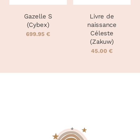
LES
LES
OPTIONS
OPTIONS
PEUVENT
PEUVENT
Gazelle S
Livre de
ÊTRE
ÊTRE
(Cybex)
naissance
CHOISIES
CHOISIES
Céleste
SUR
SUR
699.95
€
LA
LA
(Zakuw)
PAGE
PAGE
45.00
€
DU
DU
PRODUIT
PRODUIT