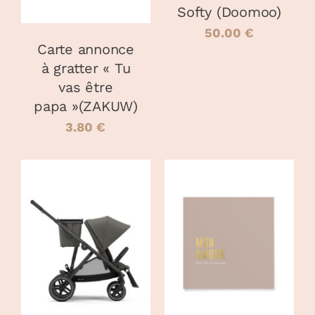
OPTIONS
Softy (Doomoo)
PEUVENT
50.00
€
ÊTRE
Carte annonce
CHOISIES
à gratter « Tu
SUR
LA
vas être
PAGE
papa »(ZAKUW)
DU
3.80
€
PRODUIT
CHOIX DES
CHOIX DES
CE
CE
OPTIONS
/
OPTIONS
/
PRODUIT
PRODUIT
DÉTAILS
DÉTAILS
A
A
PLUSIEURS
PLUSIEURS
VARIATIONS.
VARIATIONS