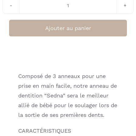
quantité
de
Anneau
Ajouter au panier
de
dentition
Floraison
(Zakuw)
Composé de 3 anneaux pour une
prise en main facile, notre anneau de
dentition “Sedna” sera le meilleur
allié de bébé pour le soulager lors de
la sortie de ses premières dents.
CARACTÉRISTIQUES