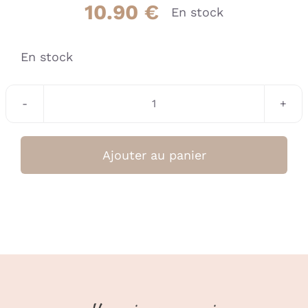
10.90
€
En stock
En stock
quantité
de
Anneau
Ajouter au panier
de
dentition
rafraîchissant
x
2
–
Animaux
beige