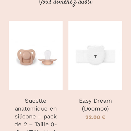
Vous aimerez aussi
+
noir
(Filibaba)
CHOIX DES
AJOUTER AU
CE
OPTIONS
/
PANIER
/
PRODUIT
DÉTAILS
DÉTAILS
A
PLUSIEURS
VARIATIONS.
LES
OPTIONS
PEUVENT
Sucette
Easy Dream
ÊTRE
anatomique en
(Doomoo)
CHOISIES
silicone – pack
SUR
22.00
€
LA
de 2 – Taille 0-
PAGE