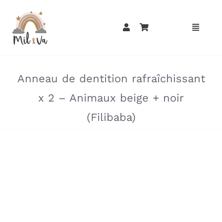
Passer
au
contenu
»
»
Anneau de dentition rafraîchissant
x 2 – Animaux beige + noir
(Filibaba)