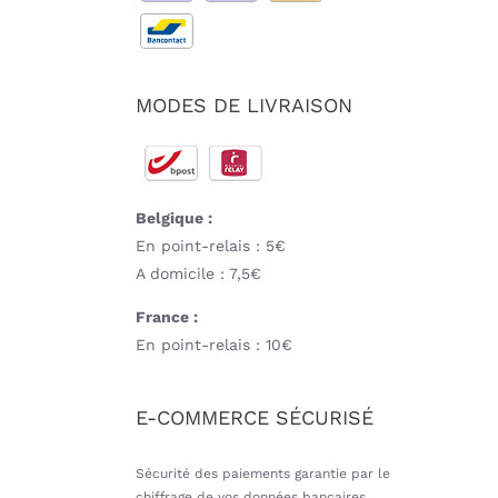
MODES DE LIVRAISON
Belgique :
En point-relais : 5€
A domicile : 7,5€
France :
En point-relais : 10€
E-COMMERCE SÉCURISÉ
Sécurité des paiements garantie par le
chiffrage de vos données bancaires