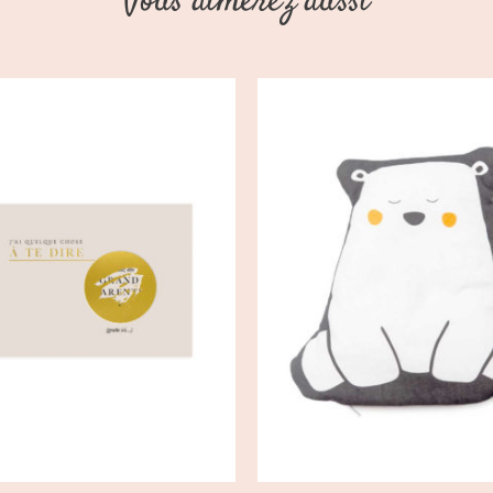
Vous aimerez aussi
OUTER AU PANIER
/
CHOIX DES OPTIONS
DÉTAILS
DÉTAILS