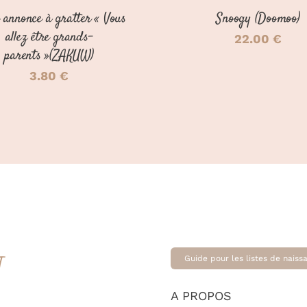
 annonce à gratter « Vous
Snoogy (Doomoo)
allez être grands-
22.00
€
parents »(ZAKUW)
3.80
€
T
Guide pour les listes de naiss
A PROPOS