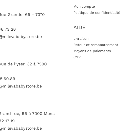
Mon compte
Politique de confidentialité
Rue Grande, 65 – 7370
AIDE
86 73 26
@milevababystore.be
Livraison
Retour et remboursement
Moyens de paiements
CGV
Rue de l’yser, 32 à 7500
5.69.89
@milevababystore.be
Grand rue, 96 à 7000 Mons
72 17 19
@milevababystore.be