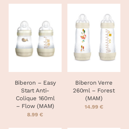
CHOIX DES
CHOIX DES
CE
CE
OPTIONS
/
OPTIONS
/
PRODUIT
PRODUIT
DÉTAILS
DÉTAILS
A
A
PLUSIEURS
PLUSIEURS
VARIATIONS.
VARIATIONS
LES
LES
OPTIONS
OPTIONS
PEUVENT
PEUVENT
Biberon – Easy
Biberon Verre
ÊTRE
ÊTRE
Start Anti-
260ml – Forest
CHOISIES
CHOISIES
Colique 160ml
(MAM)
SUR
SUR
LA
LA
– Flow (MAM)
14.99
€
PAGE
PAGE
8.99
€
DU
DU
PRODUIT
PRODUIT