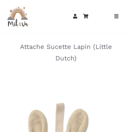
Passer
au
contenu
»
»
Attache Sucette Lapin (Little
Dutch)