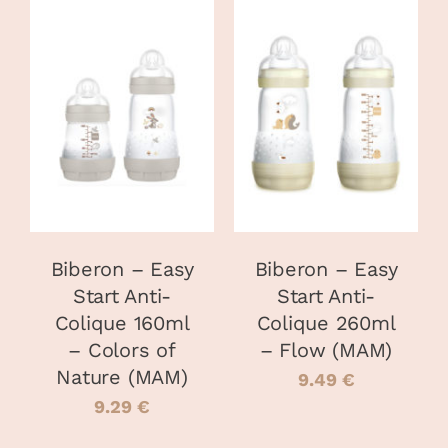
CHOIX DES
CHOIX DES
CE
CE
OPTIONS
/
OPTIONS
/
PRODUIT
PRODUIT
DÉTAILS
DÉTAILS
A
A
PLUSIEURS
PLUSIEURS
VARIATIONS.
VARIATIONS
LES
LES
OPTIONS
OPTIONS
PEUVENT
PEUVENT
Biberon – Easy
Biberon – Easy
ÊTRE
ÊTRE
Start Anti-
Start Anti-
CHOISIES
CHOISIES
Colique 160ml
Colique 260ml
SUR
SUR
LA
LA
– Colors of
– Flow (MAM)
PAGE
PAGE
Nature (MAM)
9.49
€
DU
DU
9.29
€
PRODUIT
PRODUIT