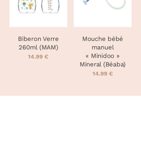
A
PLUSIEURS
VARIATIONS.
LES
OPTIONS
PEUVENT
Biberon Verre
Mouche bébé
ÊTRE
260ml (MAM)
manuel
CHOISIES
« Minidoo »
SUR
14.99
€
LA
Mineral (Béaba)
PAGE
14.99
€
DU
PRODUIT