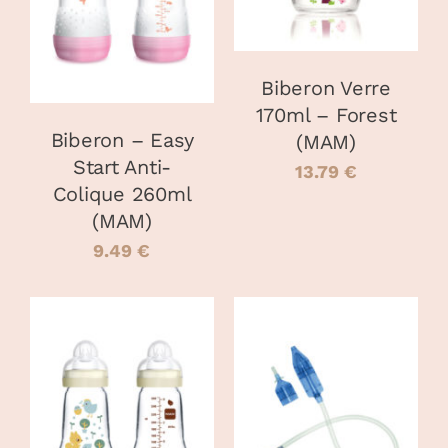
DÉTAILS
Biberon Verre
170ml – Forest
Biberon – Easy
(MAM)
Start Anti-
13.79
€
Colique 260ml
(MAM)
9.49
€
CHOIX DES
AJOUTER AU
CE
OPTIONS
/
PANIER
/
PRODUIT
DÉTAILS
DÉTAILS