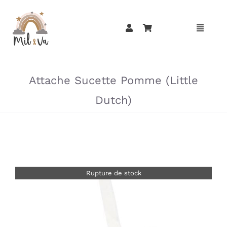
Passer
au
contenu
»
»
Attache Sucette Pomme (Little
Dutch)
Rupture de stock