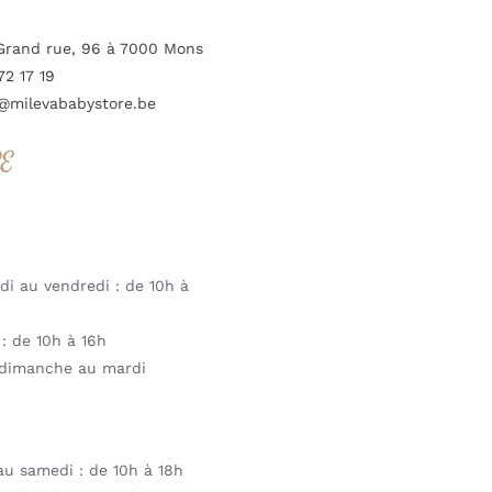
Grand rue, 96 à 7000 Mons
72 17 19
@milevababystore.be
RE
i au vendredi : de 10h à
: de 10h à 16h
dimanche au mardi
u samedi : de 10h à 18h