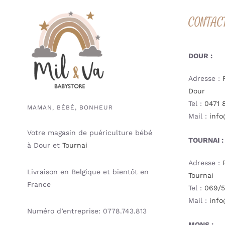
CONTAC
DOUR :
Adresse :
Dour
Tel :
0471 
MAMAN, BÉBÉ, BONHEUR
Mail :
info
Votre magasin de puériculture bébé
TOURNAI :
à Dour et
Tournai
Adresse :
Livraison en Belgique et bientôt en
Tournai
France
Tel :
069/5
Mail :
info
Numéro d’entreprise: 0778.743.813
MONS :