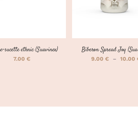
e-sucette ethnic (Suavinex)
Biberon Spread Joy (Sua
7.00
€
9.00
€
–
10.00