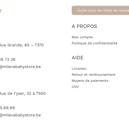
T
Guide pour les listes de naiss
A PROPOS
Mon compte
Politique de confidentialité
Rue Grande, 65 – 7370
AIDE
86 73 26
@milevababystore.be
Livraison
Retour et remboursement
Moyens de paiements
CGV
Rue de l’yser, 32 à 7500
5.69.89
@milevababystore.be