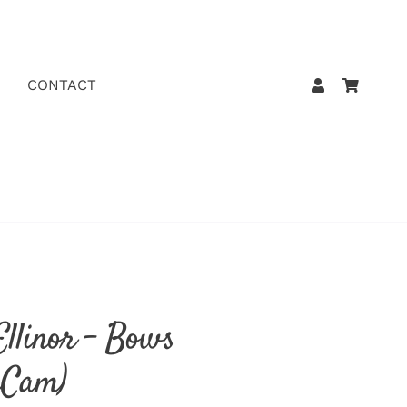
CONTACT
Ellinor – Bows
mCam)