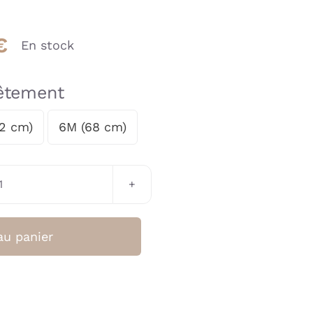
€
En stock
vêtement
2 cm)
6M (68 cm)
quantité
de
Baby
au panier
Onesie
Ellinor
-
Bows