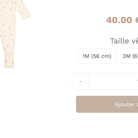
40.00
Taille 
1M (56 cm)
3M (6

Ajouter 