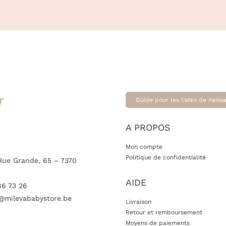
T
Guide pour les listes de naiss
A PROPOS
Mon compte
Politique de confidentialité
Rue Grande, 65 – 7370
AIDE
86 73 26
@milevababystore.be
Livraison
Retour et remboursement
Moyens de paiements