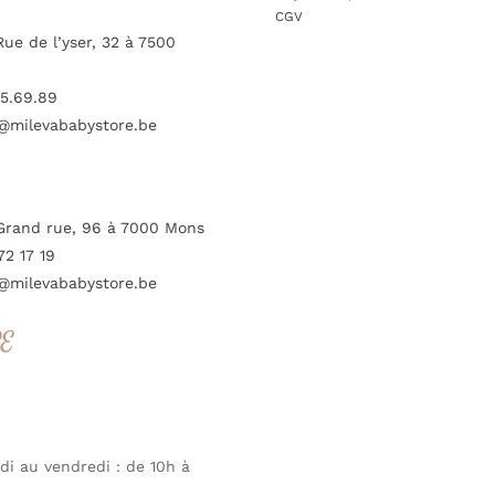
CGV
Rue de l’yser, 32 à 7500
5.69.89
@milevababystore.be
Grand rue, 96 à 7000 Mons
72 17 19
@milevababystore.be
RE
i au vendredi : de 10h à