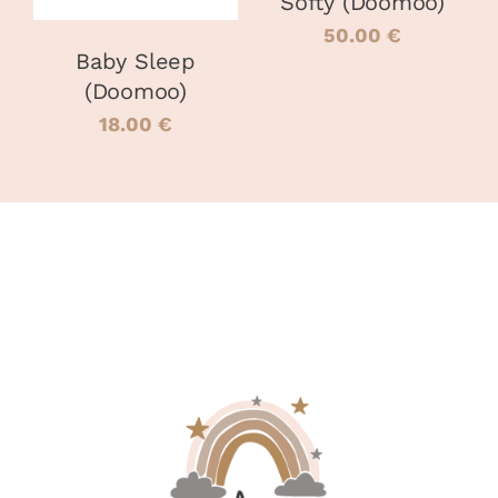
OPTIONS
Softy (Doomoo)
PEUVENT
50.00
€
ÊTRE
Baby Sleep
CHOISIES
(Doomoo)
SUR
LA
18.00
€
PAGE
DU
PRODUIT