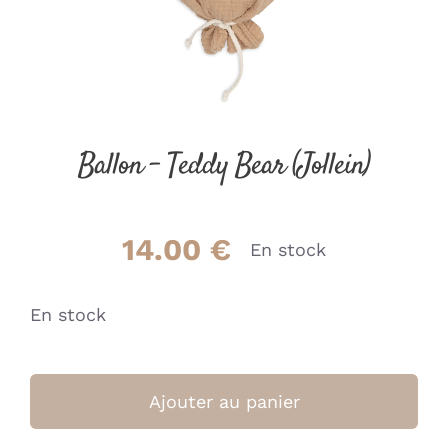
Ballon – Teddy Bear (Jollein)
14.00
€
En stock
En stock
quantité
de
Ajouter au panier
Ballon