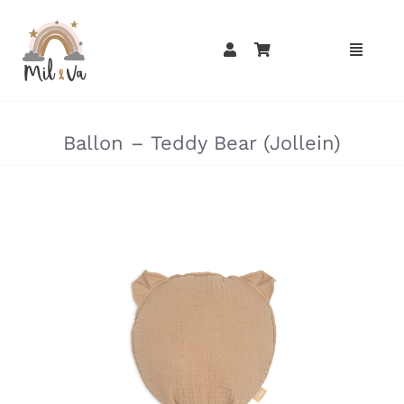
Passer
au
contenu
»
»
Ballon – Teddy Bear (Jollein)