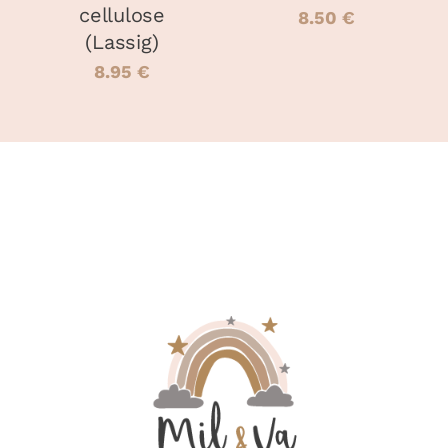
PAGE
cellulose
8.50
€
DU
(Lassig)
PRODUIT
8.95
€