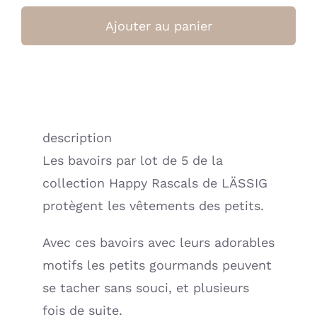
quantité
de
Ajouter au panier
Bavoirs
imperméables
(Lot
de
5),
description
Happy
Les bavoirs par lot de 5 de la
Rascals
Cœur
collection Happy Rascals de LÄSSIG
(Lassig)
protègent les vêtements des petits.
Avec ces bavoirs avec leurs adorables
motifs les petits gourmands peuvent
se tacher sans souci, et plusieurs
fois de suite.