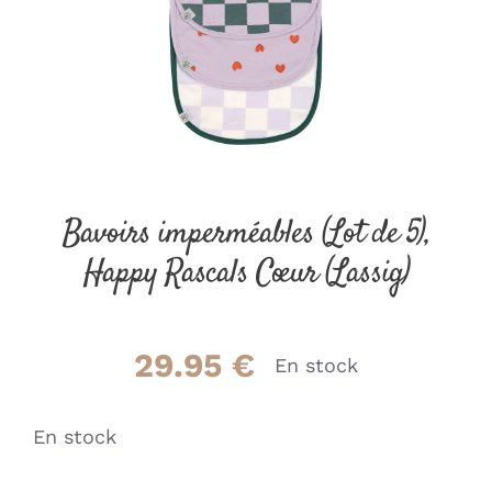
Bavoirs imperméables (Lot de 5),
Happy Rascals Cœur (Lassig)
29.95
€
En stock
En stock