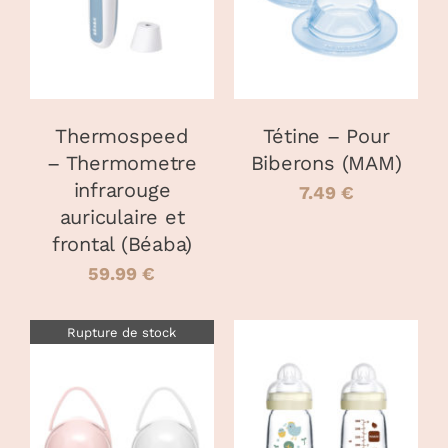
PRODUIT
DÉTAILS
DÉTAILS
A
PLUSIEURS
VARIATIONS
LES
OPTIONS
PEUVENT
Thermospeed
Tétine – Pour
ÊTRE
– Thermometre
Biberons (MAM)
CHOISIES
infrarouge
SUR
7.49
€
LA
auriculaire et
PAGE
frontal (Béaba)
DU
59.99
€
PRODUIT
Rupture de stock
CHOIX DES
CE
DÉTAILS
OPTIONS
/