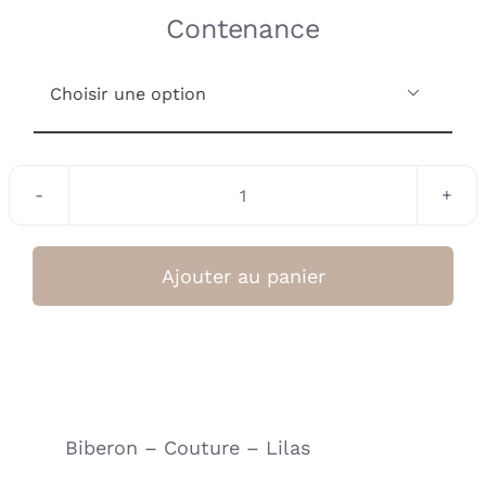
Contenance

quantité
de
Biberon
Ajouter au panier
couture
gris
(Suavinex)
Biberon – Couture – Lilas