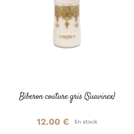
Biberon couture gris (Suavinex)
12.00
€
En stock