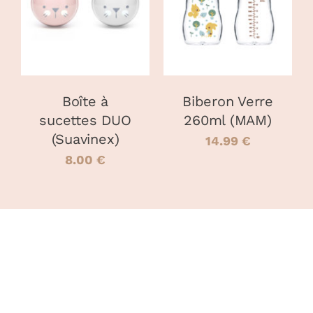
PRODUIT
DÉTAILS
A
PLUSIEURS
VARIATIONS
LES
OPTIONS
PEUVENT
Boîte à
Biberon Verre
ÊTRE
sucettes DUO
260ml (MAM)
CHOISIES
(Suavinex)
SUR
14.99
€
LA
8.00
€
PAGE
DU
PRODUIT