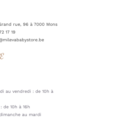
Grand rue, 96 à 7000 Mons
72 17 19
@milevababystore.be
RE
i au vendredi : de 10h à
: de 10h à 16h
dimanche au mardi