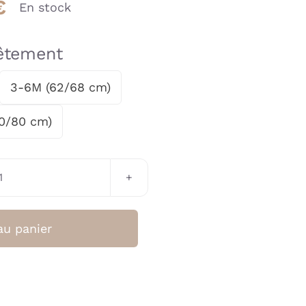
€
En stock
vêtement
3-6M (62/68 cm)
70/80 cm)
quantité
de
Body
au panier
bébé
manches
longues
-