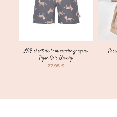
A
PLUSIEURS
VARIATIONS.
LES
OPTIONS
PEUVENT
ÊTRE
CHOISIES
SUR
LSF short de bain couche garçons
Ense
LA
PAGE
Tigre Gris (Lassig)
DU
27.95
€
PRODUIT