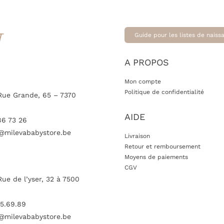
T
Guide pour les listes de naiss
A PROPOS
Mon compte
Politique de confidentialité
Rue Grande, 65 – 7370
AIDE
86 73 26
@milevababystore.be
Livraison
Retour et remboursement
Moyens de paiements
CGV
Rue de l’yser, 32 à 7500
5.69.89
@milevababystore.be