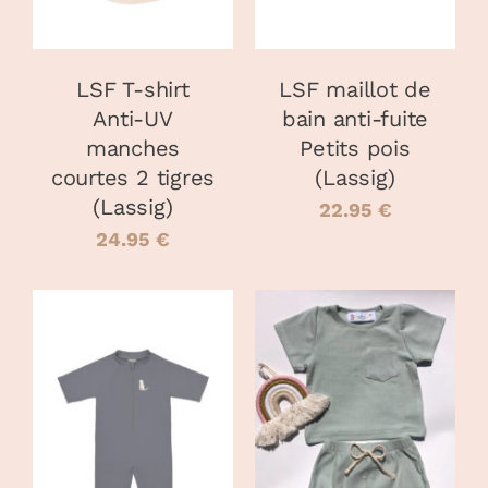
VARIATIONS.
VARIATIONS
LES
LES
OPTIONS
OPTIONS
PEUVENT
PEUVENT
LSF T-shirt
LSF maillot de
ÊTRE
ÊTRE
Anti-UV
bain anti-fuite
CHOISIES
CHOISIES
manches
Petits pois
SUR
SUR
LA
LA
courtes 2 tigres
(Lassig)
PAGE
PAGE
(Lassig)
22.95
€
DU
DU
24.95
€
PRODUIT
PRODUIT
CHOIX DES
CHOIX DES
CE
CE
OPTIONS
/
OPTIONS
/
PRODUIT
PRODUIT
DÉTAILS
DÉTAILS
A
A