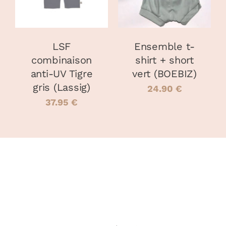
PLUSIEURS
PLUSIEURS
VARIATIONS.
VARIATIONS
LES
LES
OPTIONS
OPTIONS
PEUVENT
PEUVENT
LSF
Ensemble t-
ÊTRE
ÊTRE
combinaison
shirt + short
CHOISIES
CHOISIES
anti-UV Tigre
vert (BOEBIZ)
SUR
SUR
LA
LA
gris (Lassig)
24.90
€
PAGE
PAGE
37.95
€
DU
DU
PRODUIT
PRODUIT