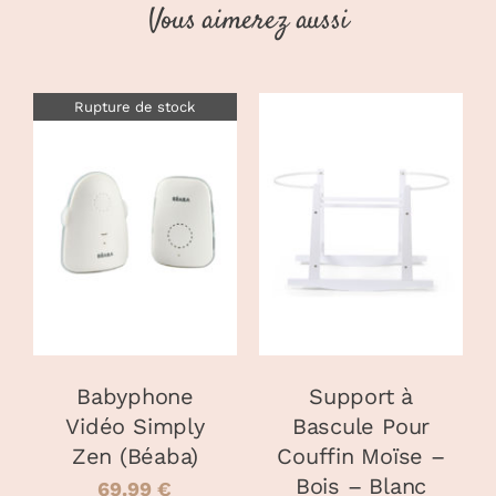
Vous aimerez aussi
Rupture de stock
AJOUTER AU
DÉTAILS
PANIER
/
DÉTAILS
Babyphone
Support à
Vidéo Simply
Bascule Pour
Zen (Béaba)
Couffin Moïse –
Bois – Blanc
69.99
€