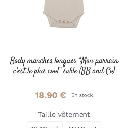
Body manches longues “Mon parrain
c’est le plus cool” sable (BB and Co)
18.90
€
En stock
Taille vêtement