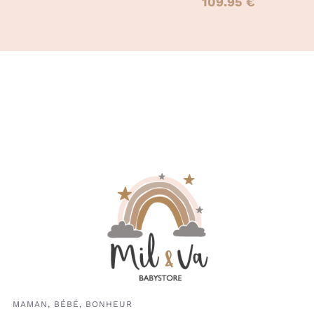
109.95
€
prix
prix
initial
actuel
était :
est :
119.00 €.
60.00 €.
MAMAN, BÉBÉ, BONHEUR