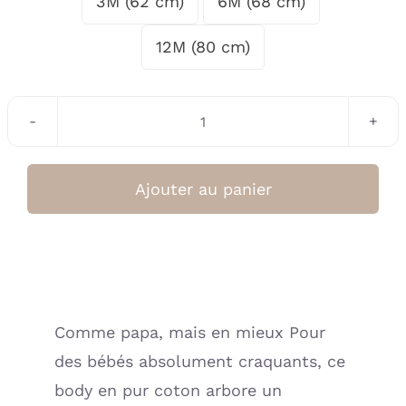
3M (62 cm)
6M (68 cm)

12M (80 cm)
quantité
de
Body
Ajouter au panier
manches
longues
“Mon
parrain
c’est
Comme papa, mais en mieux Pour
le
des bébés absolument craquants, ce
plus
cool”
body en pur coton arbore un