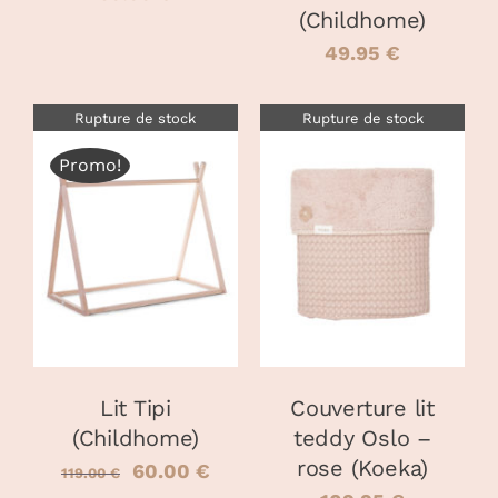
(Childhome)
49.95
€
Rupture de stock
Rupture de stock
Promo!
DÉTAILS
DÉTAILS
Lit Tipi
Couverture lit
(Childhome)
teddy Oslo –
rose (Koeka)
Le
Le
60.00
€
119.00
€