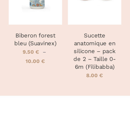
A
A
PLUSIEURS
PLUSIEURS
VARIATIONS.
VARIATIONS
LES
LES
OPTIONS
OPTIONS
PEUVENT
PEUVENT
Biberon forest
Sucette
ÊTRE
ÊTRE
bleu (Suavinex)
anatomique en
CHOISIES
CHOISIES
silicone – pack
SUR
SUR
9.50
€
–
LA
LA
de 2 – Taille 0-
Plage
10.00
€
PAGE
PAGE
6m (Filibabba)
DU
DU
de
8.00
€
PRODUIT
PRODUIT
prix :
9.50 €
à
10.00 €