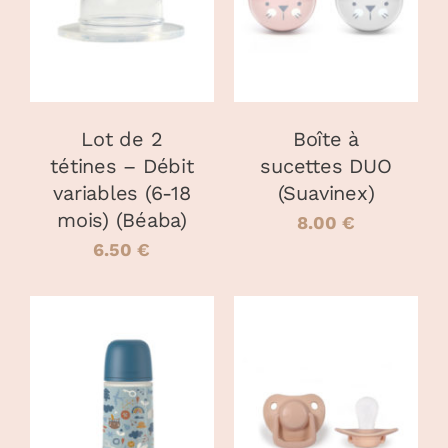
DÉTAILS
Lot de 2
Boîte à
tétines – Débit
sucettes DUO
variables (6-18
(Suavinex)
mois) (Béaba)
8.00
€
6.50
€
CHOIX DES
CHOIX DES
CE
CE
OPTIONS
/
OPTIONS
/
PRODUIT
PRODUIT
DÉTAILS
DÉTAILS