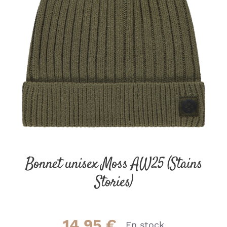
Bonnet unisex Moss AW25 (Stains
Stories)
14.95
€
En stock