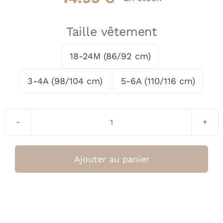
Taille vêtement
18-24M (86/92 cm)

3-4A (98/104 cm)
5-6A (110/116 cm)
quantité
de
Bonnet
Ajouter au panier
unisex
Moss
AW25
(Stains