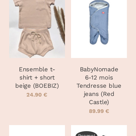
CHOIX DES
AJOUTER AU
CE
OPTIONS
/
PANIER
/
PRODUIT
DÉTAILS
DÉTAILS
A
PLUSIEURS
VARIATIONS.
LES
OPTIONS
PEUVENT
Ensemble t-
BabyNomade
ÊTRE
shirt + short
6-12 mois
CHOISIES
beige (BOEBIZ)
Tendresse blue
SUR
LA
jeans (Red
24.90
€
PAGE
Castle)
DU
89.99
€
PRODUIT
Promo!