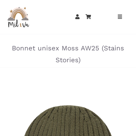
Passer
au
contenu
»
»
Bonnet unisex Moss AW25 (Stains
Stories)