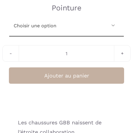
prix :
Pointure
79.00 €

à
82.00 €
quantité
de
Bottine
Ajouter au panier
bleu
marine
pailleté
(GBB)
Les chaussures GBB naissent de
l’étroite collaboration