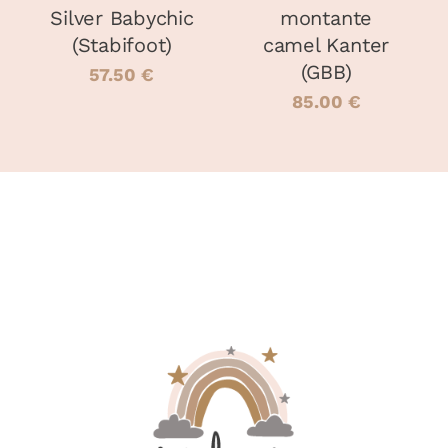
ÊTRE
ÊTRE
Silver Babychic
montante
CHOISIES
CHOISIES
(Stabifoot)
camel Kanter
SUR
SUR
LA
LA
(GBB)
57.50
€
PAGE
PAGE
85.00
€
DU
DU
PRODUIT
PRODUIT