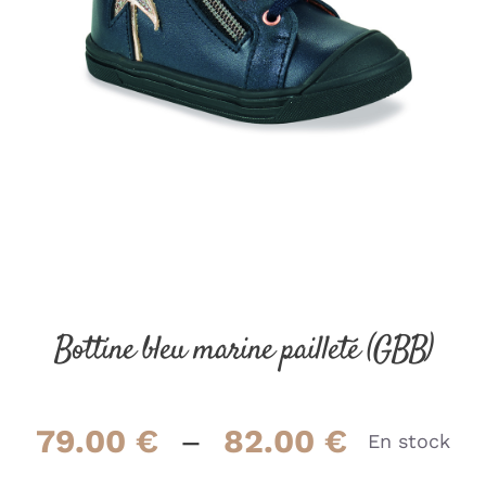
Bottine bleu marine pailleté (GBB)
Plage
79.00
€
–
82.00
€
En stock
de