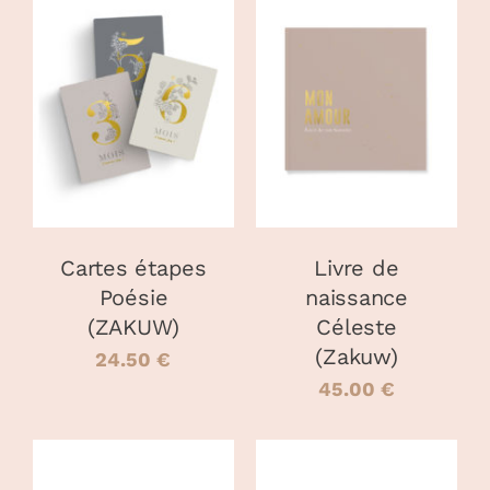
CHOIX DES
CE
DÉTAILS
OPTIONS
/
PRODUIT
DÉTAILS
A
PLUSIEURS
VARIATIONS
LES
OPTIONS
PEUVENT
Cartes étapes
Livre de
ÊTRE
Poésie
naissance
CHOISIES
(ZAKUW)
Céleste
SUR
LA
(Zakuw)
24.50
€
PAGE
45.00
€
DU
PRODUIT