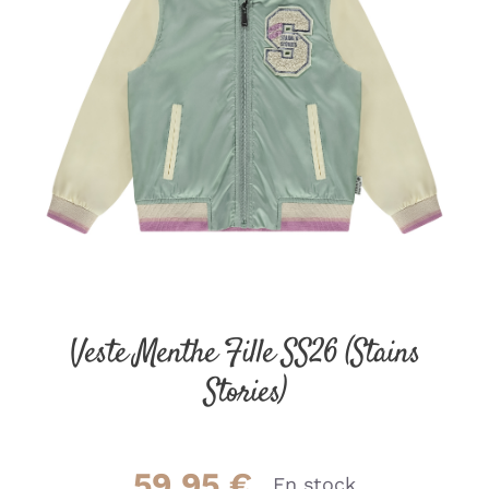
Veste Menthe Fille SS26 (Stains
Stories)
59.95
€
En stock