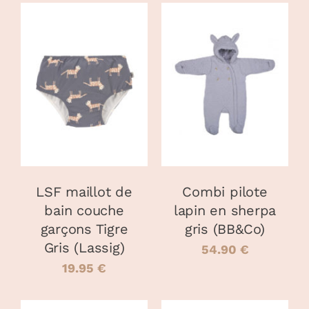
CHOIX DES
CHOIX DES
CE
CE
OPTIONS
/
OPTIONS
/
PRODUIT
PRODUIT
DÉTAILS
DÉTAILS
A
A
PLUSIEURS
PLUSIEURS
VARIATIONS.
VARIATIONS
LES
LES
OPTIONS
OPTIONS
PEUVENT
PEUVENT
LSF maillot de
Combi pilote
ÊTRE
ÊTRE
bain couche
lapin en sherpa
CHOISIES
CHOISIES
garçons Tigre
gris (BB&Co)
SUR
SUR
LA
LA
Gris (Lassig)
54.90
€
PAGE
PAGE
19.95
€
DU
DU
PRODUIT
PRODUIT