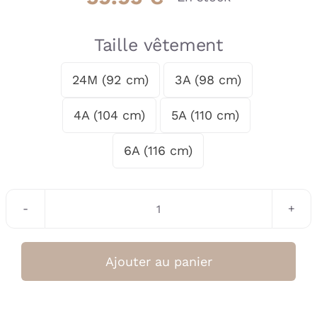
Taille vêtement
24M (92 cm)
3A (98 cm)

4A (104 cm)
5A (110 cm)
6A (116 cm)
quantité
de
Veste
Ajouter au panier
Menthe
Fille
SS26