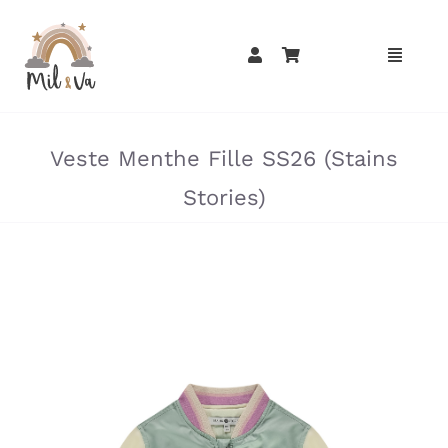
Passer
au
contenu
»
»
Veste Menthe Fille SS26 (Stains
Stories)