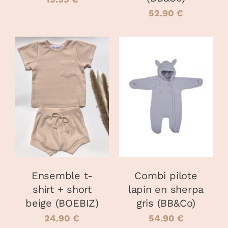
DU
52.90
€
PRODUIT
CHOIX DES
CHOIX DES
CE
CE
OPTIONS
/
OPTIONS
/
PRODUIT
PRODUIT
DÉTAILS
DÉTAILS
A
A
PLUSIEURS
PLUSIEURS
VARIATIONS.
VARIATIONS
LES
LES
OPTIONS
OPTIONS
PEUVENT
PEUVENT
Ensemble t-
Combi pilote
ÊTRE
ÊTRE
shirt + short
lapin en sherpa
CHOISIES
CHOISIES
beige (BOEBIZ)
gris (BB&Co)
SUR
SUR
LA
LA
24.90
€
54.90
€
PAGE
PAGE