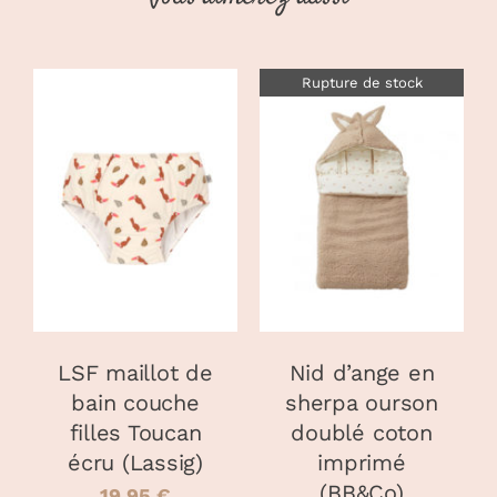
Rupture de stock
CHOIX DES
CE
OPTIONS
/
DÉTAILS
PRODUIT
DÉTAILS
A
PLUSIEURS
VARIATIONS.
LES
OPTIONS
PEUVENT
LSF maillot de
Nid d’ange en
ÊTRE
bain couche
sherpa ourson
CHOISIES
filles Toucan
doublé coton
SUR
LA
écru (Lassig)
imprimé
PAGE
(BB&Co)
19.95
€