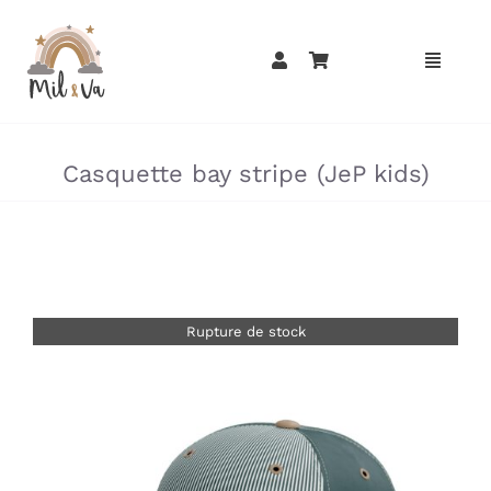
Passer
au
contenu
»
»
Casquette bay stripe (JeP kids)
Rupture de stock