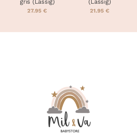
gris (Lassig)
(Lassig)
DU
DU
27.95
€
21.95
€
PRODUIT
PRODUIT