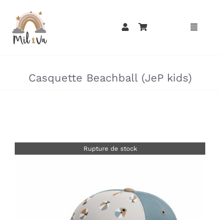
Passer
au
contenu
»
»
Casquette Beachball (JeP kids)
Rupture de stock