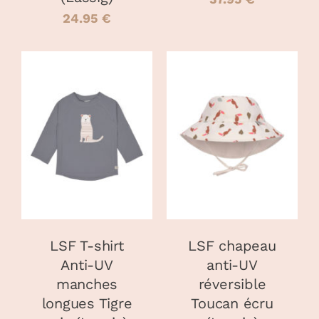
DU
DU
24.95
€
PRODUIT
PRODUIT
CHOIX DES
CHOIX DES
CE
CE
OPTIONS
/
OPTIONS
/
PRODUIT
PRODUIT
DÉTAILS
DÉTAILS
A
A
PLUSIEURS
PLUSIEURS
VARIATIONS.
VARIATIONS
LES
LES
OPTIONS
OPTIONS
PEUVENT
PEUVENT
LSF T-shirt
LSF chapeau
ÊTRE
ÊTRE
Anti-UV
anti-UV
CHOISIES
CHOISIES
manches
réversible
SUR
SUR
LA
LA
longues Tigre
Toucan écru
PAGE
PAGE