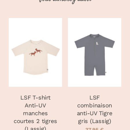
CHOIX DES
CHOIX DES
CE
CE
OPTIONS
/
OPTIONS
/
PRODUIT
PRODUIT
DÉTAILS
DÉTAILS
A
A
PLUSIEURS
PLUSIEURS
VARIATIONS.
VARIATIONS
LES
LES
OPTIONS
OPTIONS
PEUVENT
PEUVENT
LSF T-shirt
LSF
ÊTRE
ÊTRE
Anti-UV
combinaison
CHOISIES
CHOISIES
manches
anti-UV Tigre
SUR
SUR
LA
LA
courtes 2 tigres
gris (Lassig)
PAGE
PAGE
(Lassig)
37.95
€