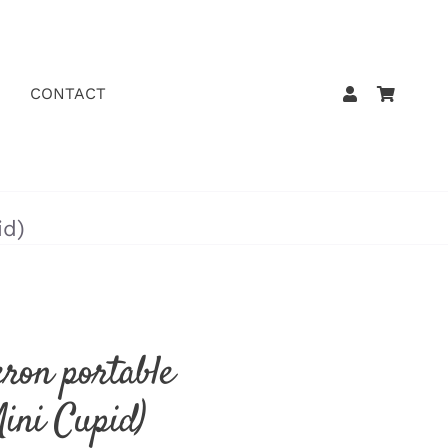
CONTACT
id)
eron portable
ini Cupid)