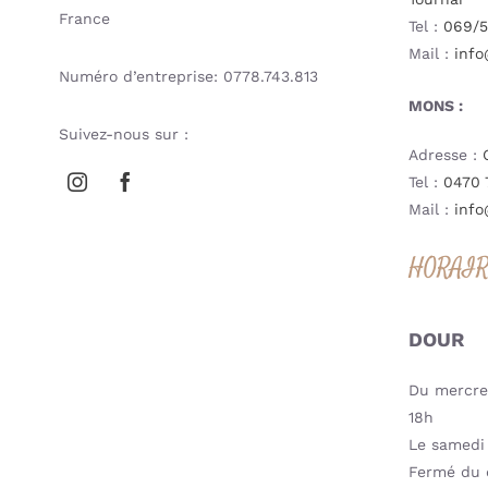
France
Tel :
069/5
Mail :
info
Numéro d’entreprise: 0778.743.813
MONS :
Suivez-nous sur :
Adresse :
Tel :
0470 
Mail :
info
HORAI
DOUR
Du mercred
18h
Le samedi 
Fermé du 