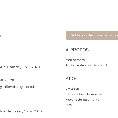
T
Guide pour les listes de naiss
A PROPOS
Mon compte
Politique de confidentialité
Rue Grande, 65 – 7370
AIDE
86 73 26
@milevababystore.be
Livraison
Retour et remboursement
Moyens de paiements
CGV
Rue de l’yser, 32 à 7500