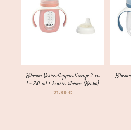
CE
CHOIX DES OPTIONS
/
CH
PRODUIT
DÉTAILS
A
PLUSIEURS
VARIATIONS.
LES
OPTIONS
PEUVENT
ÊTRE
CHOISIES
SUR
Biberon Verre d’apprentissage 2 en
Biberon
LA
PAGE
1 – 210 ml + housse silicone (Béaba)
DU
21.99
€
PRODUIT