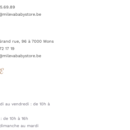
5.69.89
@milevababystore.be
Grand rue, 96 à 7000 Mons
72 17 19
@milevababystore.be
RE
i au vendredi : de 10h à
: de 10h à 16h
dimanche au mardi