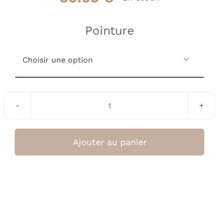
Pointure

quantité
de
Chausson
Ajouter au panier
rose
gold
leopard
(Stabifoot)