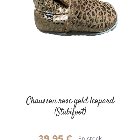
Chausson rose gold leopard
(Stabifoot)
39.95
€
En stock