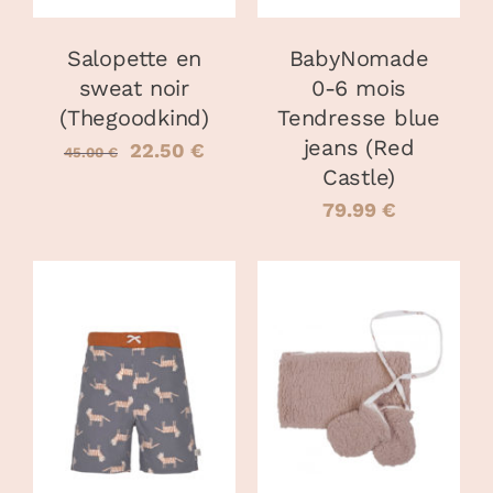
LES
OPTIONS
PEUVENT
Salopette en
BabyNomade
ÊTRE
sweat noir
0-6 mois
CHOISIES
(Thegoodkind)
Tendresse blue
SUR
LA
jeans (Red
Le
Le
22.50
€
45.00
€
PAGE
Castle)
prix
prix
DU
79.99
€
PRODUIT
initial
actuel
était :
est :
45.00 €.
22.50 €.
CHOIX DES
CHOIX DES
CE
CE
OPTIONS
/
OPTIONS
/
PRODUIT
PRODUIT
DÉTAILS
DÉTAILS
A
A
PLUSIEURS
PLUSIEURS
VARIATIONS.
VARIATIONS