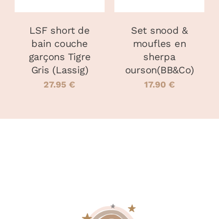
LES
LES
OPTIONS
OPTIONS
PEUVENT
PEUVENT
LSF short de
Set snood &
ÊTRE
ÊTRE
bain couche
moufles en
CHOISIES
CHOISIES
garçons Tigre
sherpa
SUR
SUR
LA
LA
Gris (Lassig)
ourson(BB&Co)
PAGE
PAGE
27.95
€
17.90
€
DU
DU
PRODUIT
PRODUIT