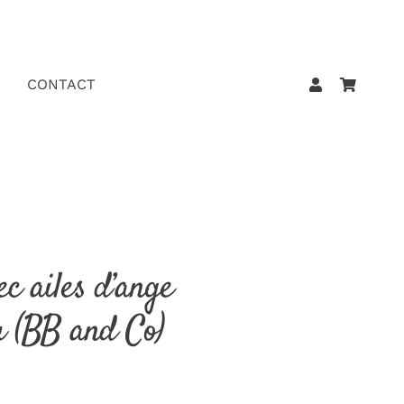
CONTACT
c ailes d’ange
ru (BB and Co)