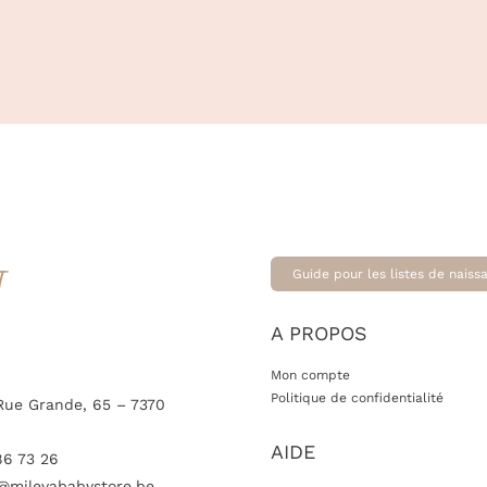
T
Guide pour les listes de naiss
A PROPOS
Mon compte
Politique de confidentialité
Rue Grande, 65 – 7370
AIDE
86 73 26
@milevababystore.be