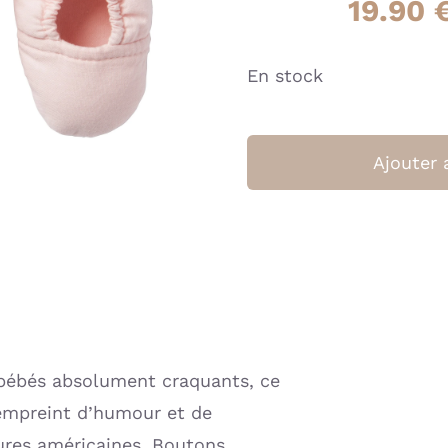
19.90
En stock
Ajouter 
bébés absolument craquants, ce
empreint d’humour et de
res américaines. Boutons