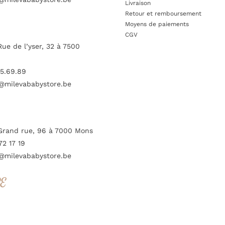
Livraison
Retour et remboursement
Moyens de paiements
CGV
Rue de l’yser, 32 à 7500
5.69.89
@milevababystore.be
Grand rue, 96 à 7000 Mons
72 17 19
@milevababystore.be
RE