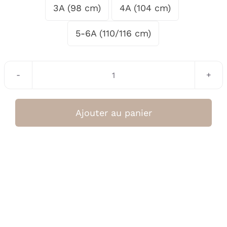
3A (98 cm)
4A (104 cm)
5-6A (110/116 cm)
quantité
de
Ciré
Ajouter au panier
coeurs
(KongesSloejd)