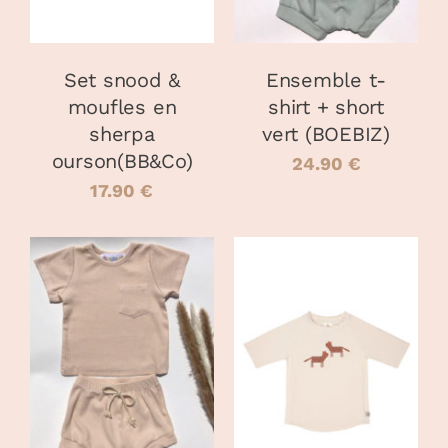
VARIATIONS.
VARIATIONS
LES
LES
OPTIONS
OPTIONS
PEUVENT
PEUVENT
Set snood &
Ensemble t-
ÊTRE
ÊTRE
moufles en
shirt + short
CHOISIES
CHOISIES
sherpa
vert (BOEBIZ)
SUR
SUR
LA
LA
ourson(BB&Co)
24.90
€
PAGE
PAGE
17.90
€
DU
DU
PRODUIT
PRODUIT
CHOIX DES
CHOIX DES
CE
CE
OPTIONS
/
OPTIONS
/
PRODUIT
PRODUIT
DÉTAILS
DÉTAILS
A
A
PLUSIEURS
PLUSIEURS
VARIATIONS.
VARIATIONS