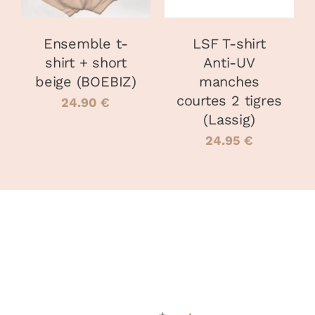
LES
LES
OPTIONS
OPTIONS
PEUVENT
PEUVENT
Ensemble t-
LSF T-shirt
ÊTRE
ÊTRE
shirt + short
Anti-UV
CHOISIES
CHOISIES
beige (BOEBIZ)
manches
SUR
SUR
LA
LA
courtes 2 tigres
24.90
€
PAGE
PAGE
(Lassig)
DU
DU
24.95
€
PRODUIT
PRODUIT