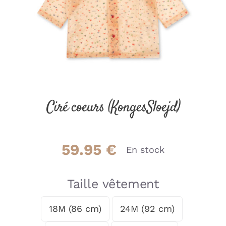
Ciré coeurs (KongesSloejd)
59.95
€
En stock
Taille vêtement
18M (86 cm)
24M (92 cm)
