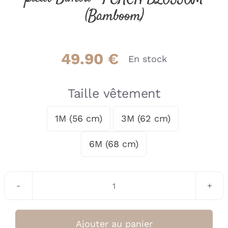
(Bamboom)
49.90
€
En stock
Taille vêtement
1M (56 cm)
3M (62 cm)

6M (68 cm)
quantité
de
Combinaison
Ajouter au panier