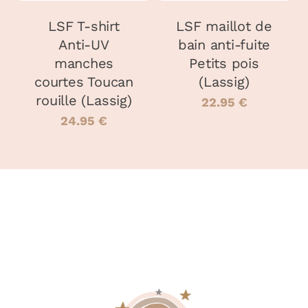
OPTIONS
OPTIONS
PEUVENT
PEUVENT
LSF T-shirt
LSF maillot de
ÊTRE
ÊTRE
Anti-UV
bain anti-fuite
CHOISIES
CHOISIES
manches
Petits pois
SUR
SUR
LA
LA
courtes Toucan
(Lassig)
PAGE
PAGE
rouille (Lassig)
22.95
€
DU
DU
24.95
€
PRODUIT
PRODUIT