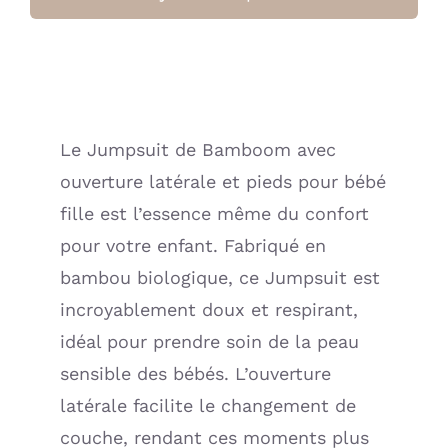
ouverture
latérale
avec
pieds
Bimba
Le Jumpsuit de Bamboom avec
-
ouverture latérale et pieds pour bébé
PEACH
BLOSSOM
fille est l’essence même du confort
(Bamboom)
pour votre enfant. Fabriqué en
bambou biologique, ce Jumpsuit est
incroyablement doux et respirant,
idéal pour prendre soin de la peau
sensible des bébés. L’ouverture
latérale facilite le changement de
couche, rendant ces moments plus