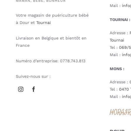
MAMAN, BÉBÉ, BONHEUR
Mail :
info
Votre magasin de puériculture bébé
TOURNAI :
à Dour et
Tournai
Adresse :
Livraison en Belgique et bientôt en
Tournai
France
Tel :
069/5
Mail :
info
Numéro d’entreprise: 0778.743.813
MONS :
Suivez-nous sur :
Adresse :
Tel :
0470 
Mail :
info
HORAI