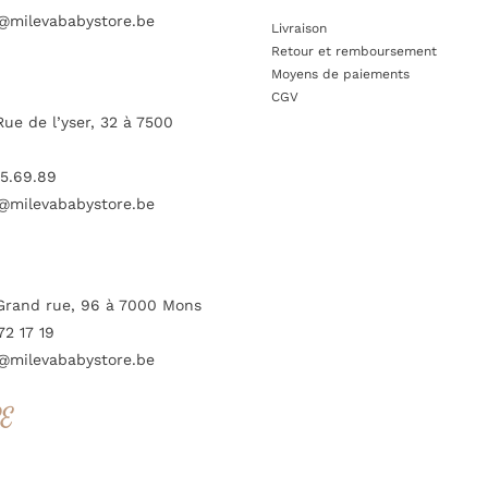
@milevababystore.be
Livraison
Retour et remboursement
Moyens de paiements
CGV
Rue de l’yser, 32 à 7500
5.69.89
@milevababystore.be
Grand rue, 96 à 7000 Mons
72 17 19
@milevababystore.be
RE