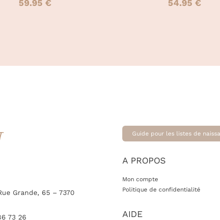
59.95
€
54.95
€
T
Guide pour les listes de naiss
A PROPOS
Mon compte
Politique de confidentialité
Rue Grande, 65 – 7370
AIDE
86 73 26