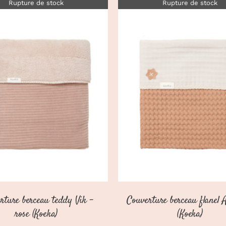
Rupture de stock
Rupture de stock
DÉTAILS
DÉTAILS
rture berceau teddy Vik –
Couverture berceau flanel
rose (Koeka)
(Koeka)