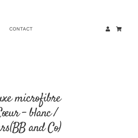
CONTACT
uxe microfibre
Cœur – blanc /
urs(BB and Co)