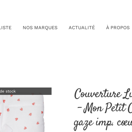
LISTE
NOS MARQUES
ACTUALITÉ
À PROPOS
Couverture L
de stock
– Mon Petit 
gaze imp. cœ