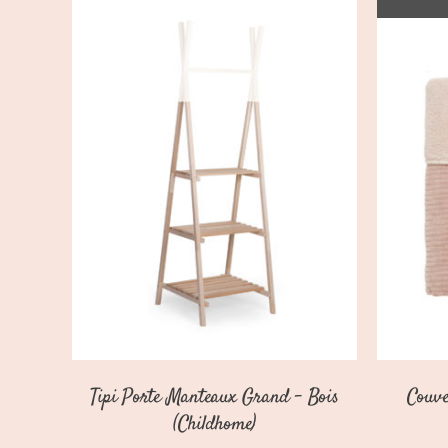
AJOUTER AU PANIER
/
DÉTAILS
Tipi Porte Manteaux Grand – Bois
Couve
(Childhome)