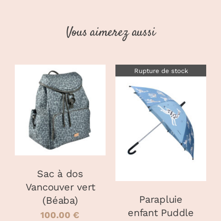
Vous aimerez aussi
Rupture de stock
CHOIX DES
CE
OPTIONS
/
PRODUIT
DÉTAILS
DÉTAILS
A
PLUSIEURS
VARIATIONS.
LES
OPTIONS
Sac à dos
PEUVENT
Vancouver vert
ÊTRE
Parapluie
(Béaba)
CHOISIES
enfant Puddle
SUR
100.00
€