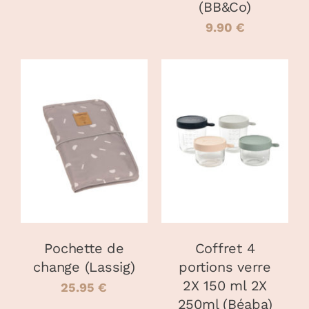
LA
(BB&Co)
PAGE
9.90
€
DU
PRODUIT
CHOIX DES
CHOIX DES
CE
CE
OPTIONS
/
OPTIONS
/
PRODUIT
PRODUIT
DÉTAILS
DÉTAILS
A
A
PLUSIEURS
PLUSIEURS
VARIATIONS.
VARIATIONS
LES
LES
OPTIONS
OPTIONS
PEUVENT
PEUVENT
Pochette de
Coffret 4
ÊTRE
ÊTRE
change (Lassig)
portions verre
CHOISIES
CHOISIES
2X 150 ml 2X
SUR
SUR
25.95
€
LA
LA
250ml (Béaba)