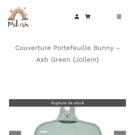
Passer
au
contenu
»
»
Couverture Portefeuille Bunny –
Ash Green (Jollein)
Rupture de stock