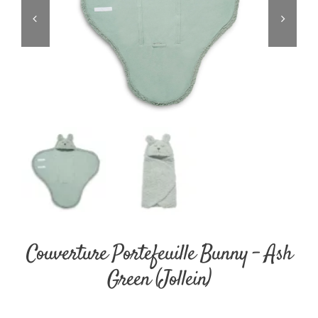
Couverture Portefeuille Bunny – Ash
Green (Jollein)