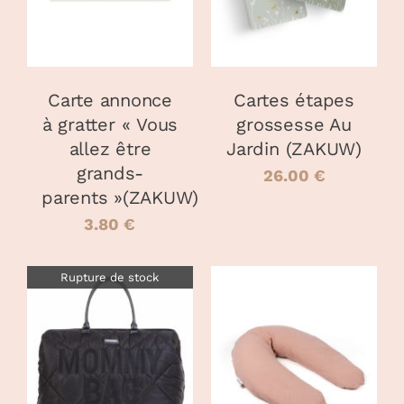
Carte annonce
Cartes étapes
à gratter « Vous
grossesse Au
allez être
Jardin (ZAKUW)
grands-
26.00
€
parents »(ZAKUW)
3.80
€
Rupture de stock
DÉTAILS
CHOIX DES
CE
OPTIONS
/
PRODUIT
DÉTAILS