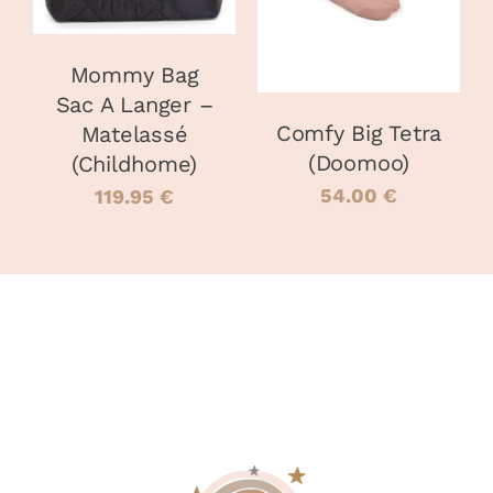
A
PLUSIEURS
VARIATIONS
Mommy Bag
LES
OPTIONS
Sac A Langer –
PEUVENT
Comfy Big Tetra
Matelassé
ÊTRE
(Doomoo)
(Childhome)
CHOISIES
SUR
54.00
€
119.95
€
LA
PAGE
DU
PRODUIT