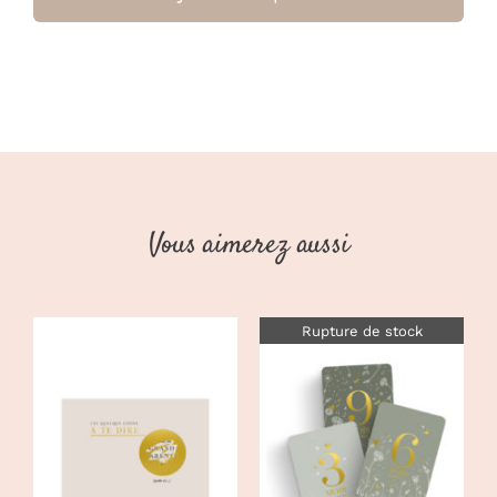
Crochet
Pour
Poussette
Noir
(Jollein)
Vous aimerez aussi
Rupture de stock
AJOUTER AU
PANIER
/
DÉTAILS
DÉTAILS