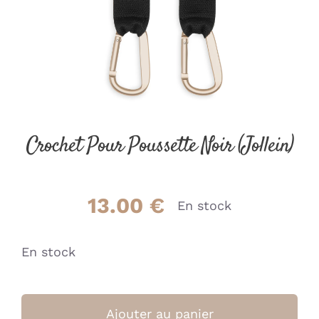
Crochet Pour Poussette Noir (Jollein)
13.00
€
En stock
En stock
quantité
de
Ajouter au panier