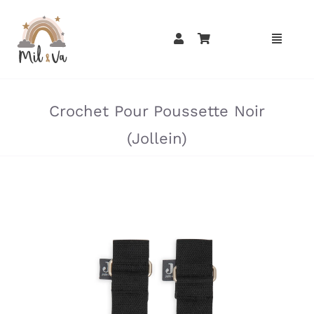
Passer
au
contenu
»
»
Crochet Pour Poussette Noir
(Jollein)