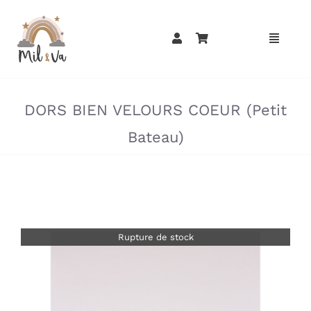
Passer
au
contenu
»
»
DORS BIEN VELOURS COEUR (Petit
Bateau)
Rupture de stock