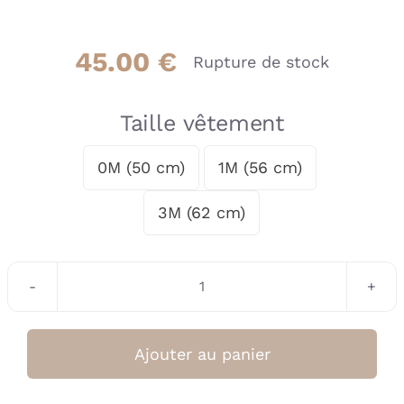
45.00
€
Rupture de stock
Taille vêtement
0M (50 cm)
1M (56 cm)

3M (62 cm)
quantité
de
DORS
Ajouter au panier
BIEN
VELOURS