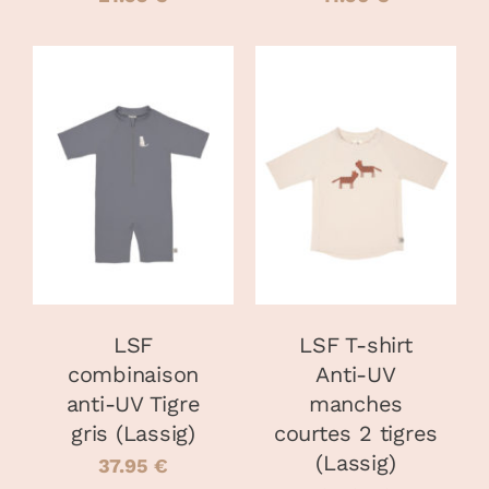
DU
DU
PRODUIT
PRODUIT
CHOIX DES
CHOIX DES
CE
CE
OPTIONS
/
OPTIONS
/
PRODUIT
PRODUIT
DÉTAILS
DÉTAILS
A
A
PLUSIEURS
PLUSIEURS
VARIATIONS.
VARIATIONS
LES
LES
OPTIONS
OPTIONS
PEUVENT
PEUVENT
LSF
LSF T-shirt
ÊTRE
ÊTRE
combinaison
Anti-UV
CHOISIES
CHOISIES
anti-UV Tigre
manches
SUR
SUR
LA
LA
gris (Lassig)
courtes 2 tigres
PAGE
PAGE
(Lassig)
37.95
€
DU
DU