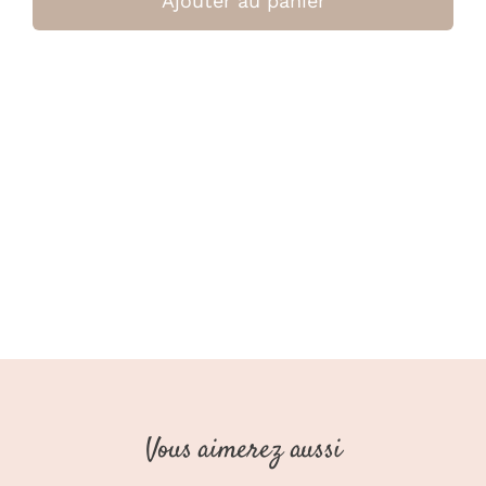
Ajouter au panier
Doudou
Bear
-
Latte
(CamCam)
Vous aimerez aussi