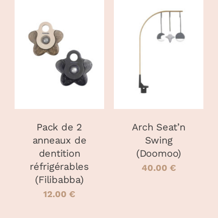
CHOIX DES
AJOUTER AU
CE
OPTIONS
/
PANIER
/
PRODUIT
DÉTAILS
DÉTAILS
A
PLUSIEURS
VARIATIONS.
LES
OPTIONS
PEUVENT
Pack de 2
Arch Seat’n
ÊTRE
anneaux de
Swing
CHOISIES
dentition
(Doomoo)
SUR
LA
réfrigérables
40.00
€
PAGE
(Filibabba)
DU
12.00
€
PRODUIT