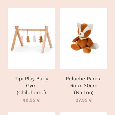
AJOUTER AU
AJOUTER AU
PANIER
/
PANIER
/
DÉTAILS
DÉTAILS
Tipi Play Baby
Peluche Panda
Gym
Roux 30cm
(Childhome)
(Nattou)
49.95
€
27.95
€