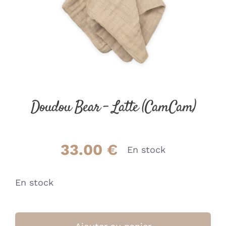
Doudou Bear – Latte (CamCam)
33.00
€
En stock
En stock
quantité
de