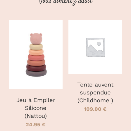
Vous aimerez aussi
AJOUTER AU
PANIER
/
CHOIX DES
CE
DÉTAILS
OPTIONS
/
PRODUIT
DÉTAILS
A
PLUSIEURS
VARIATIONS.
Tente auvent
LES
OPTIONS
suspendue
PEUVENT
Jeu à Empiler
(Childhome )
ÊTRE
Silicone
109.00
€
CHOISIES
(Nattou)
SUR
LA
24.95
€
PAGE