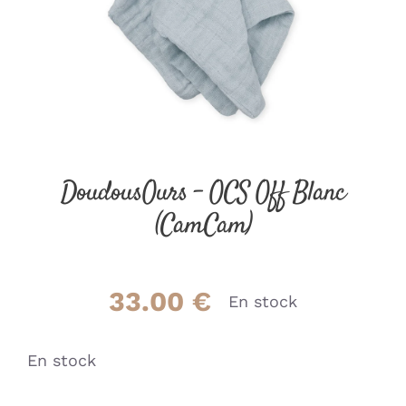
DoudousOurs – OCS Off Blanc
(CamCam)
33.00
€
En stock
En stock