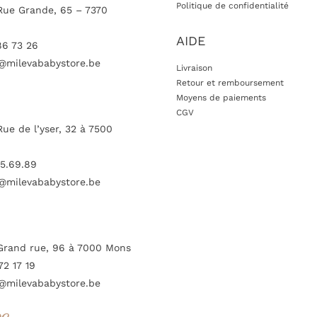
Politique de confidentialité
Rue Grande, 65 – 7370
AIDE
86 73 26
@milevababystore.be
Livraison
Retour et remboursement
Moyens de paiements
CGV
Rue de l’yser, 32 à 7500
5.69.89
@milevababystore.be
Grand rue, 96 à 7000 Mons
72 17 19
@milevababystore.be