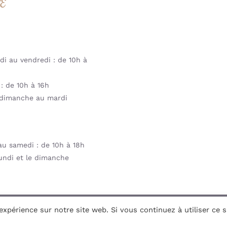
RE
i au vendredi : de 10h à
: de 10h à 16h
dimanche au mardi
u samedi : de 10h à 18h
undi et le dimanche
xpérience sur notre site web. Si vous continuez à utiliser ce si
ght 2026 | Mil&va Babystore All Rights Reserved | Powered by
Co