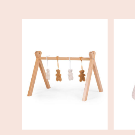
AJOUTER AU PANIER
/
AJ
DÉTAILS