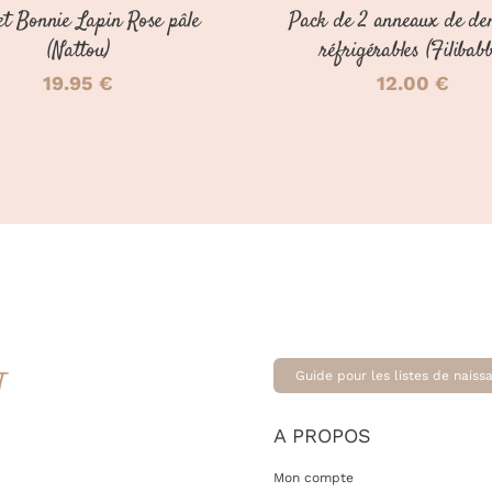
t Bonnie Lapin Rose pâle
Pack de 2 anneaux de den
(Nattou)
réfrigérables (Filibab
19.95
€
12.00
€
T
Guide pour les listes de naiss
A PROPOS
Mon compte