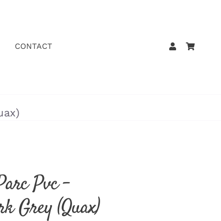
CONTACT
uax)
Parc Pvc –
rk Grey (Quax)