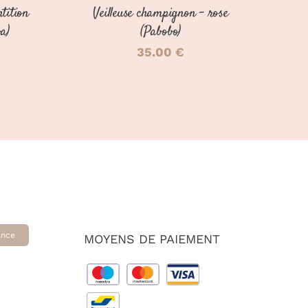
tition
Veilleuse champignon – rose
LA
PAGE
ba)
(Pabobo)
DU
35.00
€
PRODUIT
ance
MOYENS DE PAIEMENT